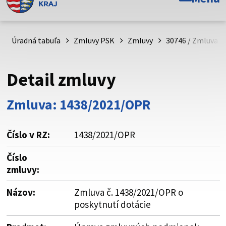
Toto je oficiálna webová stránka Prešovského
samosprávneho kraja. Oficiálne stránky využívajú doménu
psk.sk.
Úradná tabuľa
Zmluvy PSK
Zmluvy
30746 / Zmluva č
Táto stránka je zabezpečená
Detail zmluvy
Buďte pozorní a vždy sa uistite, že zdieľate informácie iba
cez zabezpečenú webovú stránku. Zabezpečená stránka
Zmluva: 1438/2021/OPR
vždy začína https:// pred názvom domény webového sídla.
Číslo v RZ:
1438/2021/OPR
Číslo
zmluvy:
Názov:
Zmluva č. 1438/2021/OPR o
poskytnutí dotácie