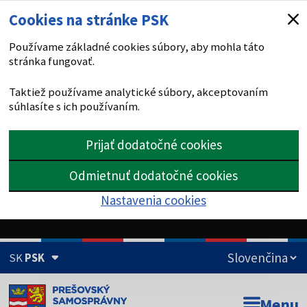
Cookies na stránke PSK
Používame základné cookies súbory, aby mohla táto
stránka fungovať.
Taktiež používame analytické súbory, akceptovaním
súhlasíte s ich používaním.
Prijať dodatočné cookies
Odmietnuť dodatočné cookies
Nastavenia cookies
SK
PSK
Doména psk.sk je oficiálna
Menu