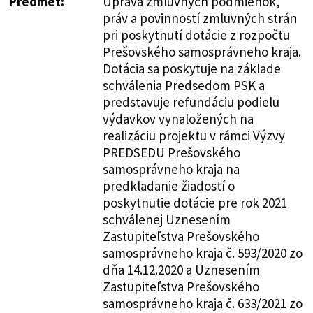
Predmet:
Úprava zmluvných podmienok,
práv a povinností zmluvných strán
pri poskytnutí dotácie z rozpočtu
Prešovského samosprávneho kraja.
Dotácia sa poskytuje na základe
schválenia Predsedom PSK a
predstavuje refundáciu podielu
výdavkov vynaložených na
realizáciu projektu v rámci Výzvy
PREDSEDU Prešovského
samosprávneho kraja na
predkladanie žiadostí o
poskytnutie dotácie pre rok 2021
schválenej Uznesením
Zastupiteľstva Prešovského
samosprávneho kraja č. 593/2020 zo
dňa 14.12.2020 a Uznesením
Zastupiteľstva Prešovského
samosprávneho kraja č. 633/2021 zo