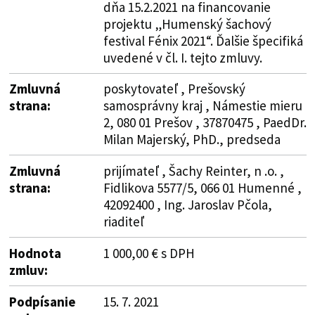
dňa 15.2.2021 na financovanie
projektu „Humenský šachový
festival Fénix 2021“. Ďalšie špecifiká
uvedené v čl. I. tejto zmluvy.
Zmluvná
poskytovateľ , Prešovský
strana:
samosprávny kraj , Námestie mieru
2, 080 01 Prešov , 37870475 , PaedDr.
Milan Majerský, PhD., predseda
Zmluvná
prijímateľ , Šachy Reinter, n .o. ,
strana:
Fidlikova 5577/5, 066 01 Humenné ,
42092400 , Ing. Jaroslav Pčola,
riaditeľ
Hodnota
1 000,00 € s DPH
zmluv:
Podpísanie
15. 7. 2021