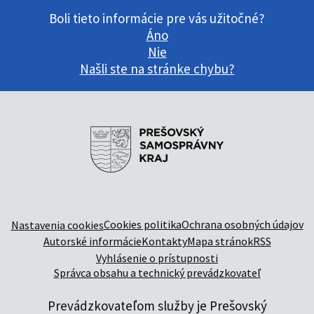
Boli tieto informácie pre vás užitočné?
Áno
Nie
Našli ste na stránke chybu?
Cookies politika
Ochrana osobných údajov
Nastavenia cookies
Autorské informácie
Kontakty
Mapa stránok
RSS
Vyhlásenie o prístupnosti
Správca obsahu a technický prevádzkovateľ
Prevádzkovateľom služby je Prešovský