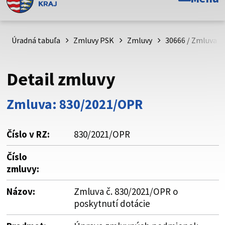
Toto je oficiálna webová stránka Prešovského
samosprávneho kraja. Oficiálne stránky využívajú doménu
psk.sk.
Úradná tabuľa
Zmluvy PSK
Zmluvy
30666 / Zmluva č
Táto stránka je zabezpečená
Detail zmluvy
Buďte pozorní a vždy sa uistite, že zdieľate informácie iba
cez zabezpečenú webovú stránku. Zabezpečená stránka
Zmluva: 830/2021/OPR
vždy začína https:// pred názvom domény webového sídla.
Číslo v RZ:
830/2021/OPR
Číslo
zmluvy:
Názov:
Zmluva č. 830/2021/OPR o
poskytnutí dotácie