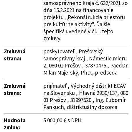
samosprávneho kraja č. 632/2021 zo
dňa 15.2.2021 na financovanie
projektu „Rekonštrukcia priestoru
pre kultúrne aktivity“. Ďalšie
špecifiká uvedené v čl. I. tejto
zmluvy.
Zmluvná
poskytovateľ , Prešovský
strana:
samosprávny kraj , Námestie mieru
2, 080 01 Prešov , 37870475 , PaedDr.
Milan Majerský, PhD., predseda
Zmluvná
prijímateľ , Východný dištrikt ECAV
strana:
na Slovensku , Hlavná 2939/137, 080
01 Prešov , 31997520 , Ing. Ľubomír
Pankuch, dištriktuálny dozorca
Hodnota
5 000,00 € s DPH
zmluv: