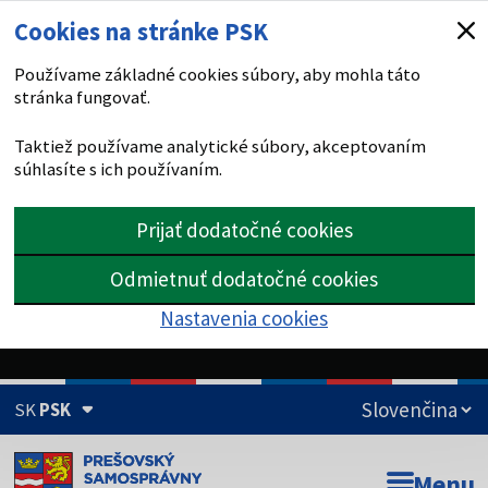
Cookies na stránke PSK
Používame základné cookies súbory, aby mohla táto
stránka fungovať.
Taktiež používame analytické súbory, akceptovaním
súhlasíte s ich používaním.
Prijať dodatočné cookies
Odmietnuť dodatočné cookies
Nastavenia cookies
SK
PSK
Doména psk.sk je oficiálna
Menu