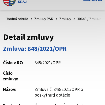
Toto je oficiálna webová stránka Prešovského
samosprávneho kraja. Oficiálne stránky využívajú doménu
psk.sk.
Úradná tabuľa
Zmluvy PSK
Zmluvy
30643 / Zmluva č
Táto stránka je zabezpečená
Detail zmluvy
Buďte pozorní a vždy sa uistite, že zdieľate informácie iba
cez zabezpečenú webovú stránku. Zabezpečená stránka
Zmluva: 848/2021/OPR
vždy začína https:// pred názvom domény webového sídla.
Číslo v RZ:
848/2021/OPR
Číslo
zmluvy:
Názov:
Zmluva č. 848/2021/OPR o
poskytnutí dotácie