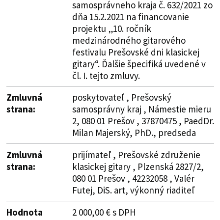
samosprávneho kraja č. 632/2021 zo
dňa 15.2.2021 na financovanie
projektu „10. ročník
medzinárodného gitarového
festivalu Prešovské dni klasickej
gitary“. Ďalšie špecifiká uvedené v
čl. I. tejto zmluvy.
Zmluvná
poskytovateľ , Prešovský
strana:
samosprávny kraj , Námestie mieru
2, 080 01 Prešov , 37870475 , PaedDr.
Milan Majerský, PhD., predseda
Zmluvná
prijímateľ , Prešovské združenie
strana:
klasickej gitary , Plzenská 2827/2,
080 01 Prešov , 42232058 , Valér
Futej, DiS. art, výkonný riaditeľ
Hodnota
2 000,00 € s DPH