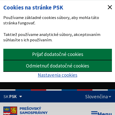
Cookies na stránke PSK
Používame základné cookies súbory, aby mohla táto
stránka fungovať.
Taktiež používame analytické súbory, akceptovaním
súhlasíte s ich používaním.
Prijať dodatočné cookies
Odmietnuť dodatočné cookies
Nastavenia cookies
SK
PSK
Doména psk.sk je oficiálna
Menu