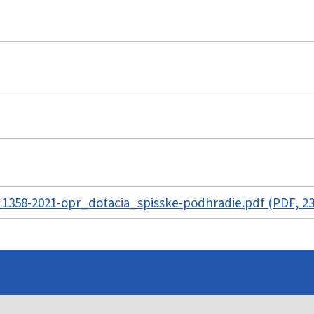
1358-2021-opr_dotacia_spisske-podhradie.pdf (PDF, 2