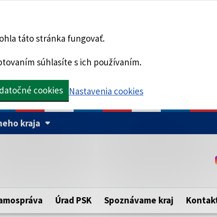
hla táto stránka fungovať.
tovaním súhlasíte s ich používaním.
datočné cookies
Nastavenia cookies
eho kraja
Táto stránka je zabezpe
Buďte pozorní a vždy sa ui
ého samosprávneho kraja.
zabezpečenú webovú strá
https:// pred názvom dom
amospráva
Úrad PSK
Spoznávame kraj
Kontak