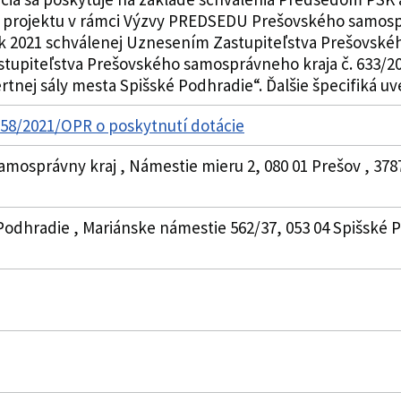
u projektu v rámci Výzvy PREDSEDU Prešovského samospr
ok 2021 schválenej Uznesením Zastupiteľstva Prešovské
tupiteľstva Prešovského samosprávneho kraja č. 633/20
nej sály mesta Spišské Podhradie“. Ďalšie špecifiká uved
358/2021/OPR o poskytnutí dotácie
amosprávny kraj , Námestie mieru 2, 080 01 Prešov , 378
 Podhradie , Mariánske námestie 562/37, 053 04 Spišské 