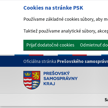
Cookies na stránke PSK
Používame základné cookies súbory, aby mo
Taktiež používame analytické súbory, akcep
Prijať dodatočné cookies
Odmietnuť do
PRESKOČIŤ NA HLAVNÝ OBSAH
Oficiálna stránka
Prešovského samosprávn
Doména psk.sk je oficiálna
Toto je oficiálna webová stránka Prešovsk
Oficiálne stránky využívajú doménu psk.sk.
S