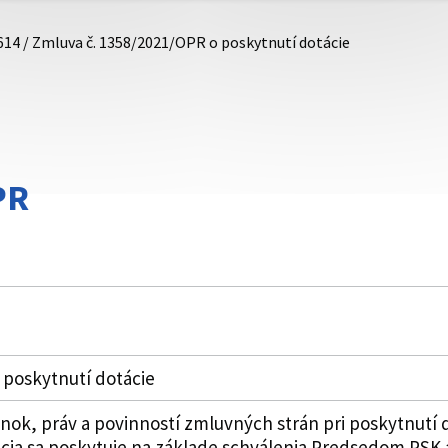
614 / Zmluva č. 1358/2021/OPR o poskytnutí dotácie
PR
 poskytnutí dotácie
k, práv a povinností zmluvných strán pri poskytnutí 
cia sa poskytuje na základe schválenia Predsedom PSK 