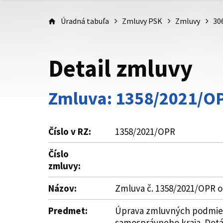
Úradná tabuľa
Zmluvy PSK
Zmluvy
30
Detail zmluvy
Zmluva: 1358/2021/O
Číslo v RZ:
1358/2021/OPR
Číslo
zmluvy:
Názov:
Zmluva č. 1358/2021/OPR o
Predmet:
Úprava zmluvných podmieno
samosprávneho kraja. Dotá