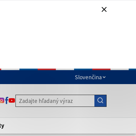
čená
ODKAZ SA OTVORÍ NA NOVEJ KARTE
ODKAZ SA OTVORÍ NA NOVEJ KARTE
ODKAZ SA OTVORÍ NA NOVEJ KARTE
stite, že zdieľate informácie iba cez
nku. Zabezpečená stránka vždy začína
ény webového sídla.
ty