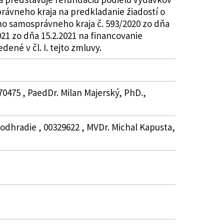
ávneho kraja na predkladanie žiadostí o
ho samosprávneho kraja č. 593/2020 zo dňa
21 zo dňa 15.2.2021 na financovanie
ené v čl. I. tejto zmluvy.
70475 , PaedDr. Milan Majerský, PhD.,
Podhradie , 00329622 , MVDr. Michal Kapusta,