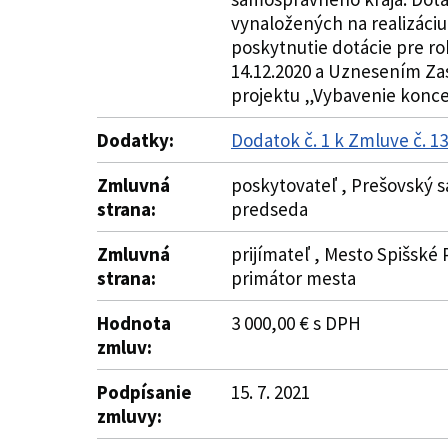
vynaložených na realizáci
poskytnutie dotácie pre r
14.12.2020 a Uznesením Zas
projektu „Vybavenie koncert
Dodatky:
Dodatok č. 1 k Zmluve č. 1
Zmluvná
poskytovateľ , Prešovský s
strana:
predseda
Zmluvná
prijímateľ , Mesto Spišské
strana:
primátor mesta
Hodnota
3 000,00 € s DPH
zmluv:
Podpísanie
15. 7. 2021
zmluvy: