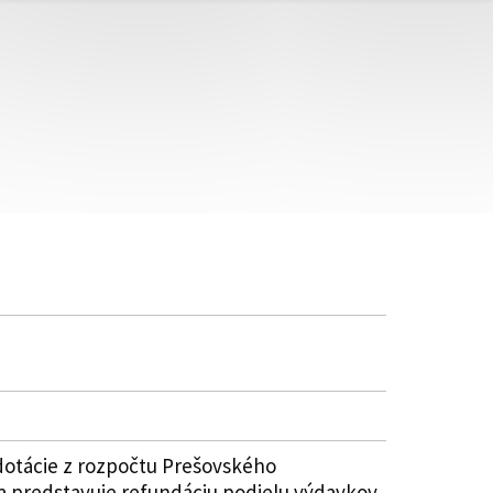
dotácie z rozpočtu Prešovského
a predstavuje refundáciu podielu výdavkov