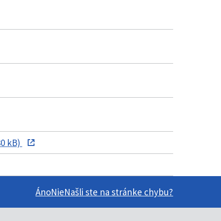
30 kB)
Áno
Nie
Našli ste na stránke chybu?