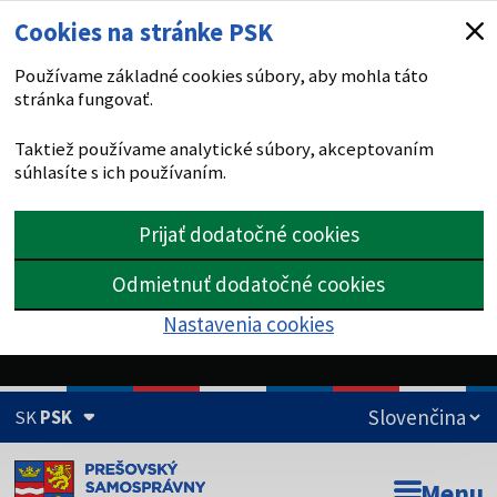
Cookies na stránke PSK
Používame základné cookies súbory, aby mohla táto
stránka fungovať.
Taktiež používame analytické súbory, akceptovaním
súhlasíte s ich používaním.
Prijať dodatočné cookies
Odmietnuť dodatočné cookies
Nastavenia cookies
SK
PSK
Doména psk.sk je oficiálna
Menu