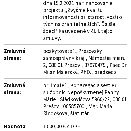
dňa 15.2.2021 na financovanie
projektu „Zvýšme kvalitu
informovanosti pri starostlivosti o
tých najzraniteľnejších“. Ďalšie
špecifiká uvedené v čl. I. tejto
zmluvy.
Zmluvná
poskytovateľ , Prešovský
strana:
samosprávny kraj , Námestie mieru
2, 080 01 Prešov , 37870475 , PaedDr.
Milan Majerský, PhD., predseda
Zmluvná
prijímateľ , Kongregácia sestier
strana:
služobníc Nepoškvrnenej Panny
Márie , Sládkovičova 5960/22, 080 01
Prešov , 00585700 , Mgr. Mária
Rindošová, štatutár
Hodnota
1 000,00 € s DPH