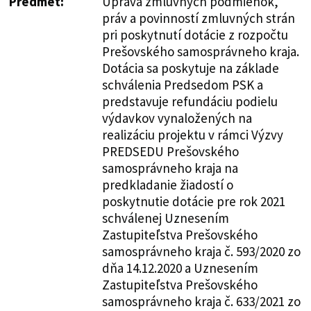
Predmet:
Úprava zmluvných podmienok,
práv a povinností zmluvných strán
pri poskytnutí dotácie z rozpočtu
Prešovského samosprávneho kraja.
Dotácia sa poskytuje na základe
schválenia Predsedom PSK a
predstavuje refundáciu podielu
výdavkov vynaložených na
realizáciu projektu v rámci Výzvy
PREDSEDU Prešovského
samosprávneho kraja na
predkladanie žiadostí o
poskytnutie dotácie pre rok 2021
schválenej Uznesením
Zastupiteľstva Prešovského
samosprávneho kraja č. 593/2020 zo
dňa 14.12.2020 a Uznesením
Zastupiteľstva Prešovského
samosprávneho kraja č. 633/2021 zo