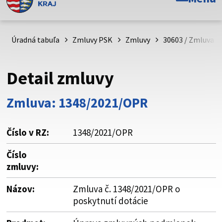
Toto je oficiálna webová stránka Prešovského
samosprávneho kraja. Oficiálne stránky využívajú doménu
psk.sk.
Úradná tabuľa
Zmluvy PSK
Zmluvy
30603 / Zmluva č
Táto stránka je zabezpečená
Detail zmluvy
Buďte pozorní a vždy sa uistite, že zdieľate informácie iba
cez zabezpečenú webovú stránku. Zabezpečená stránka
Zmluva: 1348/2021/OPR
vždy začína https:// pred názvom domény webového sídla.
Číslo v RZ:
1348/2021/OPR
Číslo
zmluvy:
Názov:
Zmluva č. 1348/2021/OPR o
poskytnutí dotácie