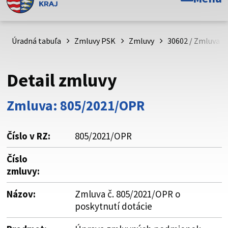
Toto je oficiálna webová stránka Prešovského
samosprávneho kraja. Oficiálne stránky využívajú doménu
psk.sk.
Úradná tabuľa
Zmluvy PSK
Zmluvy
30602 / Zmluva č
Táto stránka je zabezpečená
Detail zmluvy
Buďte pozorní a vždy sa uistite, že zdieľate informácie iba
cez zabezpečenú webovú stránku. Zabezpečená stránka
Zmluva: 805/2021/OPR
vždy začína https:// pred názvom domény webového sídla.
Číslo v RZ:
805/2021/OPR
Číslo
zmluvy:
Názov:
Zmluva č. 805/2021/OPR o
poskytnutí dotácie