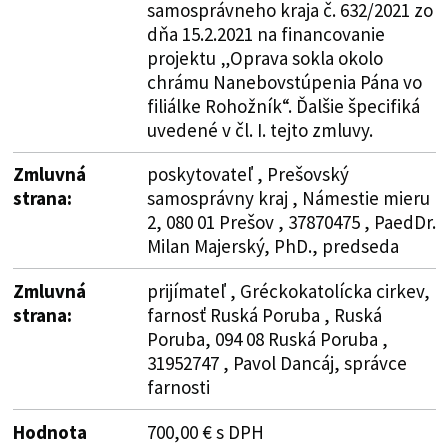
samosprávneho kraja č. 632/2021 zo
dňa 15.2.2021 na financovanie
projektu „Oprava sokla okolo
chrámu Nanebovstúpenia Pána vo
filiálke Rohožník“. Ďalšie špecifiká
uvedené v čl. I. tejto zmluvy.
Zmluvná
poskytovateľ , Prešovský
strana:
samosprávny kraj , Námestie mieru
2, 080 01 Prešov , 37870475 , PaedDr.
Milan Majerský, PhD., predseda
Zmluvná
prijímateľ , Gréckokatolícka cirkev,
strana:
farnosť Ruská Poruba , Ruská
Poruba, 094 08 Ruská Poruba ,
31952747 , Pavol Dancáj, správce
farnosti
Hodnota
700,00 € s DPH