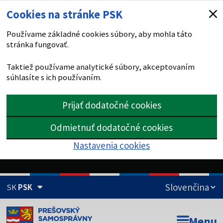
Cookies na stránke PSK
Používame základné cookies súbory, aby mohla táto
stránka fungovať.
Taktiež používame analytické súbory, akceptovaním
súhlasíte s ich používaním.
Prijať dodatočné cookies
Odmietnuť dodatočné cookies
Nastavenia cookies
SK
PSK
Doména psk.sk je oficiálna
Menu