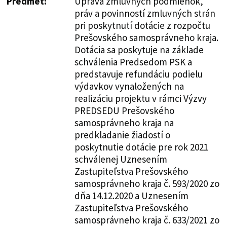
Predmet:
Úprava zmluvných podmienok,
práv a povinností zmluvných strán
pri poskytnutí dotácie z rozpočtu
Prešovského samosprávneho kraja.
Dotácia sa poskytuje na základe
schválenia Predsedom PSK a
predstavuje refundáciu podielu
výdavkov vynaložených na
realizáciu projektu v rámci Výzvy
PREDSEDU Prešovského
samosprávneho kraja na
predkladanie žiadostí o
poskytnutie dotácie pre rok 2021
schválenej Uznesením
Zastupiteľstva Prešovského
samosprávneho kraja č. 593/2020 zo
dňa 14.12.2020 a Uznesením
Zastupiteľstva Prešovského
samosprávneho kraja č. 633/2021 zo