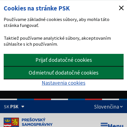
Cookies na stránke PSK
Používame základné cookies súbory, aby mohla táto
stránka fungovať.
Taktiež používame analytické súbory, akceptovaním
súhlasíte s ich používaním.
Prijať dodatočné cookies
Odmietnuť dodatočné cookies
Nastavenia cookies
SK
PSK
Doména psk.sk je oficiálna
Menu