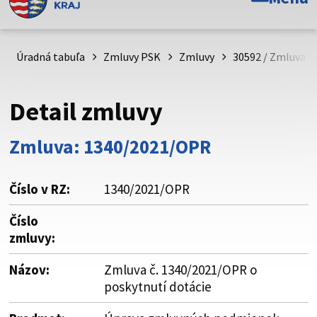
Toto je oficiálna webová stránka Prešovského
samosprávneho kraja. Oficiálne stránky využívajú doménu
psk.sk.
Úradná tabuľa
Zmluvy PSK
Zmluvy
30592 / Zmluva č
Táto stránka je zabezpečená
Detail zmluvy
Buďte pozorní a vždy sa uistite, že zdieľate informácie iba
cez zabezpečenú webovú stránku. Zabezpečená stránka
Zmluva: 1340/2021/OPR
vždy začína https:// pred názvom domény webového sídla.
Číslo v RZ:
1340/2021/OPR
Číslo
zmluvy:
Názov:
Zmluva č. 1340/2021/OPR o
poskytnutí dotácie