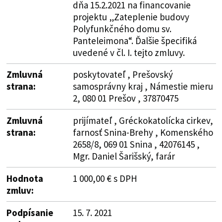
dňa 15.2.2021 na financovanie
projektu „Zateplenie budovy
Polyfunkčného domu sv.
Panteleimona“. Ďalšie špecifiká
uvedené v čl. I. tejto zmluvy.
Zmluvná
poskytovateľ , Prešovský
strana:
samosprávny kraj , Námestie mieru
2, 080 01 Prešov , 37870475
Zmluvná
prijímateľ , Gréckokatolícka cirkev,
strana:
farnosť Snina-Brehy , Komenského
2658/8, 069 01 Snina , 42076145 ,
Mgr. Daniel Šarišský, farár
Hodnota
1 000,00 € s DPH
zmluv:
Podpísanie
15. 7. 2021