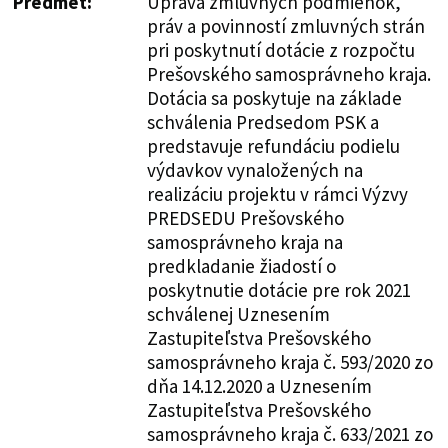
Predmet:
Úprava zmluvných podmienok,
práv a povinností zmluvných strán
pri poskytnutí dotácie z rozpočtu
Prešovského samosprávneho kraja.
Dotácia sa poskytuje na základe
schválenia Predsedom PSK a
predstavuje refundáciu podielu
výdavkov vynaložených na
realizáciu projektu v rámci Výzvy
PREDSEDU Prešovského
samosprávneho kraja na
predkladanie žiadostí o
poskytnutie dotácie pre rok 2021
schválenej Uznesením
Zastupiteľstva Prešovského
samosprávneho kraja č. 593/2020 zo
dňa 14.12.2020 a Uznesením
Zastupiteľstva Prešovského
samosprávneho kraja č. 633/2021 zo