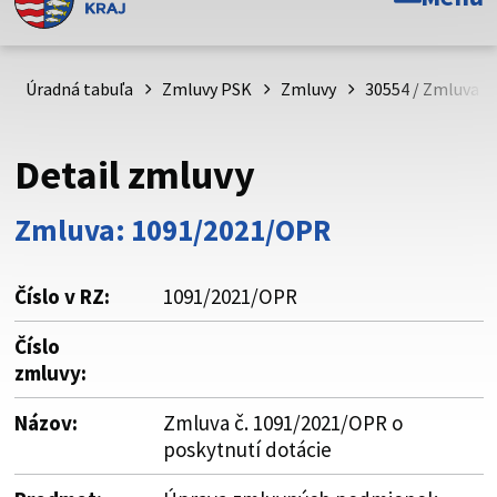
Toto je oficiálna webová stránka Prešovského
samosprávneho kraja. Oficiálne stránky využívajú doménu
psk.sk.
Úradná tabuľa
Zmluvy PSK
Zmluvy
30554 / Zmluva č
Táto stránka je zabezpečená
Detail zmluvy
Buďte pozorní a vždy sa uistite, že zdieľate informácie iba
cez zabezpečenú webovú stránku. Zabezpečená stránka
Zmluva: 1091/2021/OPR
vždy začína https:// pred názvom domény webového sídla.
Číslo v RZ:
1091/2021/OPR
Číslo
zmluvy:
Názov:
Zmluva č. 1091/2021/OPR o
poskytnutí dotácie