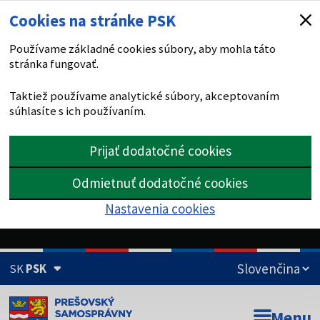
Cookies na stránke PSK
Používame základné cookies súbory, aby mohla táto
stránka fungovať.
Taktiež používame analytické súbory, akceptovaním
súhlasíte s ich používaním.
Prijať dodatočné cookies
Odmietnuť dodatočné cookies
Nastavenia cookies
SK
PSK
Doména psk.sk je oficiálna
Menu