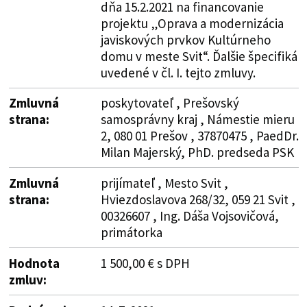
dňa 15.2.2021 na financovanie
projektu „Oprava a modernizácia
javiskových prvkov Kultúrneho
domu v meste Svit“. Ďalšie špecifiká
uvedené v čl. I. tejto zmluvy.
Zmluvná
poskytovateľ , Prešovský
strana:
samosprávny kraj , Námestie mieru
2, 080 01 Prešov , 37870475 , PaedDr.
Milan Majerský, PhD. predseda PSK
Zmluvná
prijímateľ , Mesto Svit ,
strana:
Hviezdoslavova 268/32, 059 21 Svit ,
00326607 , Ing. Dáša Vojsovičová,
primátorka
Hodnota
1 500,00 € s DPH
zmluv: