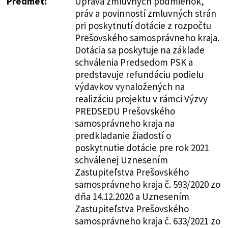
Predmet:
Úprava zmluvných podmienok,
práv a povinností zmluvných strán
pri poskytnutí dotácie z rozpočtu
Prešovského samosprávneho kraja.
Dotácia sa poskytuje na základe
schválenia Predsedom PSK a
predstavuje refundáciu podielu
výdavkov vynaložených na
realizáciu projektu v rámci Výzvy
PREDSEDU Prešovského
samosprávneho kraja na
predkladanie žiadostí o
poskytnutie dotácie pre rok 2021
schválenej Uznesením
Zastupiteľstva Prešovského
samosprávneho kraja č. 593/2020 zo
dňa 14.12.2020 a Uznesením
Zastupiteľstva Prešovského
samosprávneho kraja č. 633/2021 zo