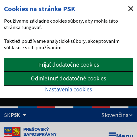
Cookies na stránke PSK
Používame základné cookies súbory, aby mohla táto
stránka fungovať.
Taktiež používame analytické súbory, akceptovaním
súhlasíte s ich používaním.
Prijať dodatočné cookies
Odmietnuť dodatočné cookies
Nastavenia cookies
SK
PSK
Doména psk.sk je oficiálna
Menu