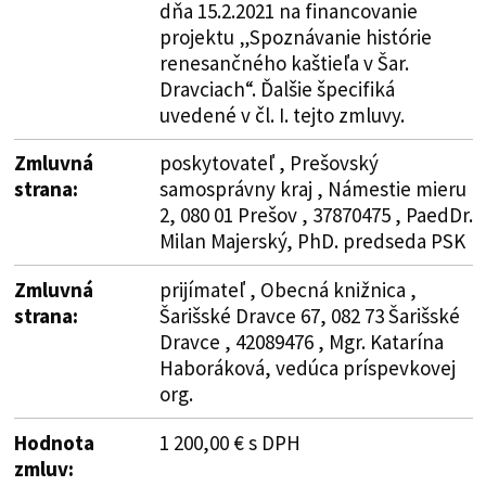
dňa 15.2.2021 na financovanie
projektu „Spoznávanie histórie
renesančného kaštieľa v Šar.
Dravciach“. Ďalšie špecifiká
uvedené v čl. I. tejto zmluvy.
Zmluvná
poskytovateľ , Prešovský
strana:
samosprávny kraj , Námestie mieru
2, 080 01 Prešov , 37870475 , PaedDr.
Milan Majerský, PhD. predseda PSK
Zmluvná
prijímateľ , Obecná knižnica ,
strana:
Šarišské Dravce 67, 082 73 Šarišské
Dravce , 42089476 , Mgr. Katarína
Haboráková, vedúca príspevkovej
org.
Hodnota
1 200,00 € s DPH
zmluv: