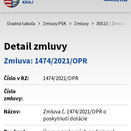
Toto je oficiálna webová stránka Prešovského
samosprávneho kraja. Oficiálne stránky využívajú doménu
psk.sk.
Úradná tabuľa
Zmluvy PSK
Zmluvy
30523 / Zmluva č
Táto stránka je zabezpečená
Detail zmluvy
Buďte pozorní a vždy sa uistite, že zdieľate informácie iba
cez zabezpečenú webovú stránku. Zabezpečená stránka
Zmluva: 1474/2021/OPR
vždy začína https:// pred názvom domény webového sídla.
Číslo v RZ:
1474/2021/OPR
Číslo
zmluvy:
Názov:
Zmluva č. 1474/2021/OPR o
poskytnutí dotácie