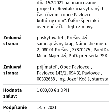
dňa 15.2.2021 na financovanie
projektu „Revitalizácia vybraných
častí územia obce Pavlovce -
kultúrny dom“. Ďalšie špecifiká
uvedené v čl. I. tejto zmluvy.
Zmluvná
poskytovateľ , Prešovský
strana:
samosprávny kraj , Námestie mieru
2, 080 01 Prešov , 37870475 , PaedDr.
Milan Majerský, PhD. predseda PSK
Zmluvná
prijímateľ , Obec Pavlovce ,
strana:
Pavlovce 143/1, 094 31 Pavlovce ,
00332658 , Ing. Jozef Kočiš, starosta
Hodnota
1 000,00 € s DPH
zmluv:
Podpísanie
14. 7. 2021