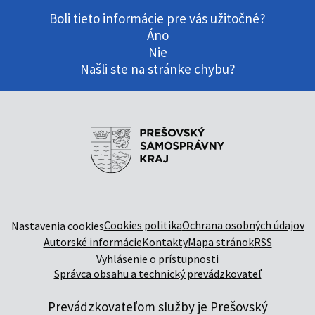
Boli tieto informácie pre vás užitočné?
Áno
Nie
Našli ste na stránke chybu?
Cookies politika
Ochrana osobných údajov
Nastavenia cookies
Autorské informácie
Kontakty
Mapa stránok
RSS
Vyhlásenie o prístupnosti
Správca obsahu a technický prevádzkovateľ
Prevádzkovateľom služby je Prešovský