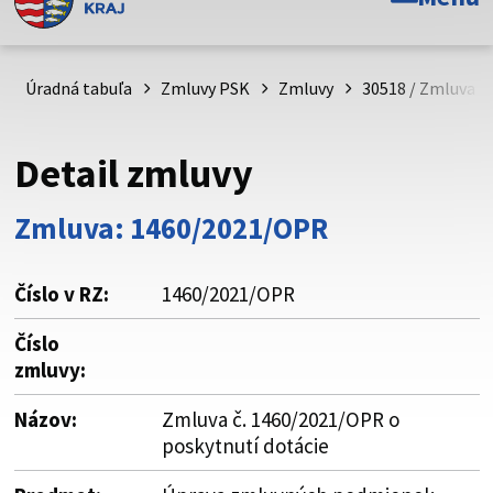
Toto je oficiálna webová stránka Prešovského
samosprávneho kraja. Oficiálne stránky využívajú doménu
psk.sk.
Úradná tabuľa
Zmluvy PSK
Zmluvy
30518 / Zmluva č
Táto stránka je zabezpečená
Detail zmluvy
Buďte pozorní a vždy sa uistite, že zdieľate informácie iba
cez zabezpečenú webovú stránku. Zabezpečená stránka
Zmluva: 1460/2021/OPR
vždy začína https:// pred názvom domény webového sídla.
Číslo v RZ:
1460/2021/OPR
Číslo
zmluvy:
Názov:
Zmluva č. 1460/2021/OPR o
poskytnutí dotácie