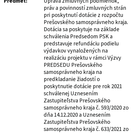
Predmet:
Úprava zmluvných podmienok,
práv a povinností zmluvných strán
pri poskytnutí dotácie z rozpočtu
Prešovského samosprávneho kraja.
Dotácia sa poskytuje na základe
schválenia Predsedom PSK a
predstavuje refundáciu podielu
výdavkov vynaložených na
realizáciu projektu v rámci Výzvy
PREDSEDU Prešovského
samosprávneho kraja na
predkladanie žiadostí o
poskytnutie dotácie pre rok 2021
schválenej Uznesením
Zastupiteľstva Prešovského
samosprávneho kraja č. 593/2020 zo
dňa 14.12.2020 a Uznesením
Zastupiteľstva Prešovského
samosprávneho kraja č. 633/2021 zo