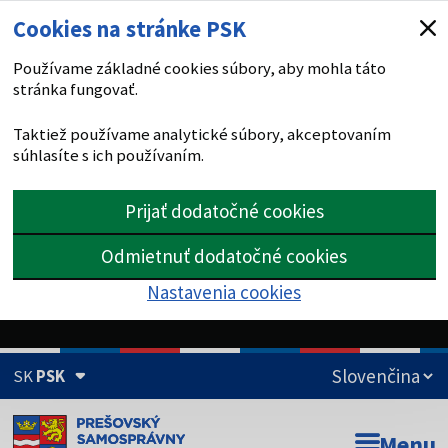
Cookies na stránke PSK
Používame základné cookies súbory, aby mohla táto
stránka fungovať.
Taktiež používame analytické súbory, akceptovaním
súhlasíte s ich používaním.
Prijať dodatočné cookies
Odmietnuť dodatočné cookies
Nastavenia cookies
SK
PSK
Doména psk.sk je oficiálna
Menu