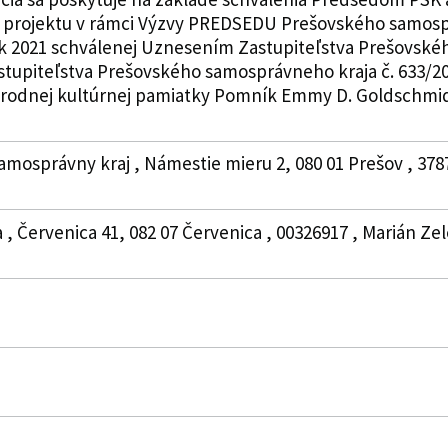
u projektu v rámci Výzvy PREDSEDU Prešovského samospr
ok 2021 schválenej Uznesením Zastupiteľstva Prešovské
tupiteľstva Prešovského samosprávneho kraja č. 633/20
rodnej kultúrnej pamiatky Pomník Emmy D. Goldschmidt". 
amosprávny kraj , Námestie mieru 2, 080 01 Prešov , 378
a , Červenica 41, 082 07 Červenica , 00326917 , Marián 