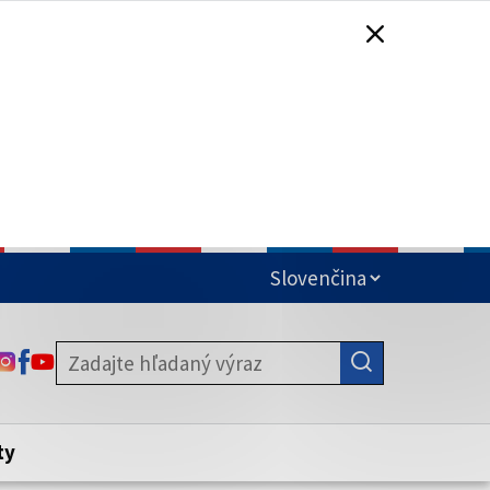
čená
ODKAZ SA OTVORÍ NA NOVEJ KARTE
ODKAZ SA OTVORÍ NA NOVEJ KARTE
ODKAZ SA OTVORÍ NA NOVEJ KARTE
stite, že zdieľate informácie iba cez
nku. Zabezpečená stránka vždy začína
ény webového sídla.
ty