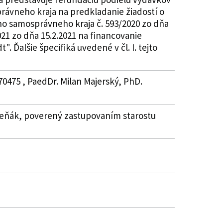
ávneho kraja na predkladanie žiadostí o
ho samosprávneho kraja č. 593/2020 zo dňa
21 zo dňa 15.2.2021 na financovanie
Ďalšie špecifiká uvedené v čl. I. tejto
70475 , PaedDr. Milan Majerský, PhD.
Zeleňák, poverený zastupovaním starostu