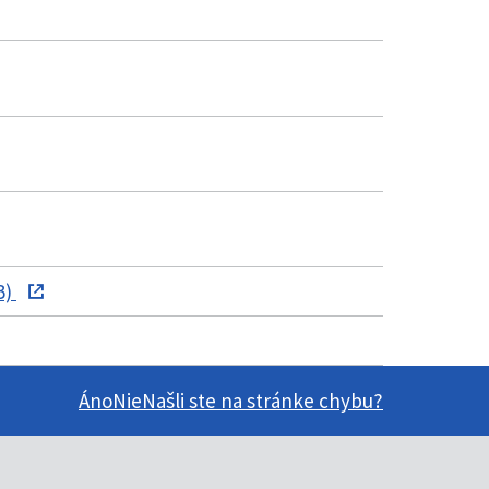
B)
Áno
Nie
Našli ste na stránke chybu?