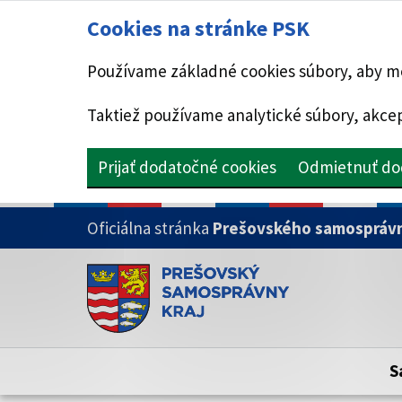
Cookies na stránke PSK
Používame základné cookies súbory, aby mo
Taktiež používame analytické súbory, akcep
Prijať dodatočné cookies
Odmietnuť do
PRESKOČIŤ NA HLAVNÝ OBSAH
Oficiálna stránka
Prešovského samosprávn
Doména psk.sk je oficiálna
Toto je oficiálna webová stránka Prešovsk
Oficiálne stránky využívajú doménu psk.sk.
S