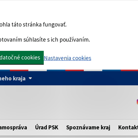
hla táto stránka fungovať.
tovaním súhlasíte s ich používaním.
datočné cookies
Nastavenia cookies
eho kraja
Táto stránka je zabezpe
Buďte pozorní a vždy sa ui
ého samosprávneho kraja.
zabezpečenú webovú strá
https:// pred názvom dom
amospráva
Úrad PSK
Spoznávame kraj
Kontak