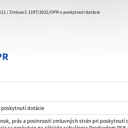
511 / Zmluva č. 1197/2021/OPR o poskytnutí dotácie
PR
 poskytnutí dotácie
k, práv a povinností zmluvných strán pri poskytnutí 
cia sa poskytuje na základe schválenia Predsedom PSK 