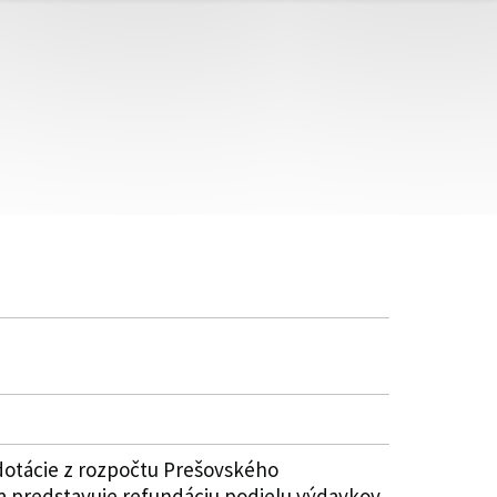
dotácie z rozpočtu Prešovského
a predstavuje refundáciu podielu výdavkov