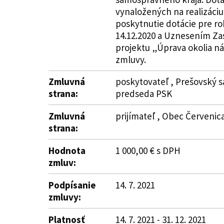
vynaložených na realizáci
poskytnutie dotácie pre r
14.12.2020 a Uznesením Zas
projektu „Úprava okolia ná
zmluvy.
Zmluvná
poskytovateľ , Prešovský s
strana:
predseda PSK
Zmluvná
prijímateľ , Obec Červenic
strana:
Hodnota
1 000,00 € s DPH
zmluv:
Podpísanie
14. 7. 2021
zmluvy:
Platnosť
14. 7. 2021 - 31. 12. 2021