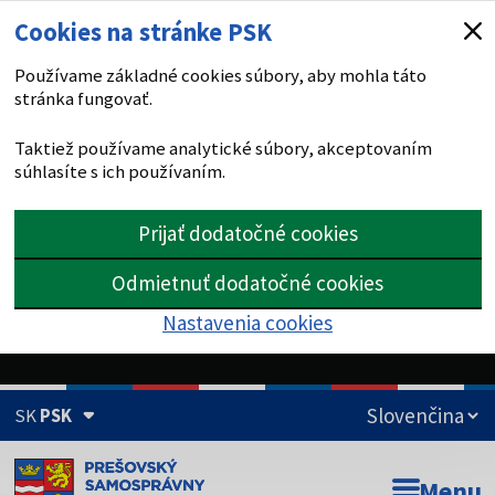
Cookies na stránke PSK
Používame základné cookies súbory, aby mohla táto
stránka fungovať.
Taktiež používame analytické súbory, akceptovaním
súhlasíte s ich používaním.
Prijať dodatočné cookies
Odmietnuť dodatočné cookies
Nastavenia cookies
SK
PSK
Doména psk.sk je oficiálna
Menu