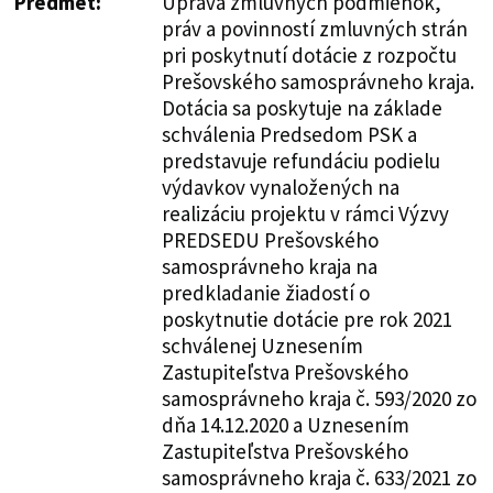
Predmet:
Úprava zmluvných podmienok,
práv a povinností zmluvných strán
pri poskytnutí dotácie z rozpočtu
Prešovského samosprávneho kraja.
Dotácia sa poskytuje na základe
schválenia Predsedom PSK a
predstavuje refundáciu podielu
výdavkov vynaložených na
realizáciu projektu v rámci Výzvy
PREDSEDU Prešovského
samosprávneho kraja na
predkladanie žiadostí o
poskytnutie dotácie pre rok 2021
schválenej Uznesením
Zastupiteľstva Prešovského
samosprávneho kraja č. 593/2020 zo
dňa 14.12.2020 a Uznesením
Zastupiteľstva Prešovského
samosprávneho kraja č. 633/2021 zo