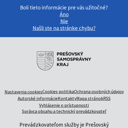
Boli tieto informácie pre vás užitočné?
Áno
Nie
Našli ste na stránke chybu?
Cookies politika
Ochrana osobných údajov
Nastavenia cookies
Autorské informácie
Kontakty
Mapa stránok
RSS
Vyhlásenie o prístupnosti
Správca obsahu a technický prevádzkovateľ
Prevádzkovateľom služby je Prešovský