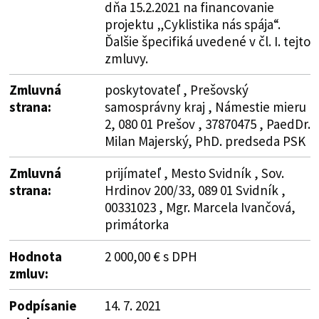
dňa 15.2.2021 na financovanie
projektu „Cyklistika nás spája“.
Ďalšie špecifiká uvedené v čl. I. tejto
zmluvy.
Zmluvná
poskytovateľ , Prešovský
strana:
samosprávny kraj , Námestie mieru
2, 080 01 Prešov , 37870475 , PaedDr.
Milan Majerský, PhD. predseda PSK
Zmluvná
prijímateľ , Mesto Svidník , Sov.
strana:
Hrdinov 200/33, 089 01 Svidník ,
00331023 , Mgr. Marcela Ivančová,
primátorka
Hodnota
2 000,00 € s DPH
zmluv:
Podpísanie
14. 7. 2021