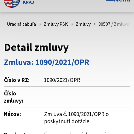
Toto je oficiálna webová stránka Prešovského
samosprávneho kraja. Oficiálne stránky využívajú doménu
psk.sk.
Úradná tabuľa
Zmluvy PSK
Zmluvy
30507 / Zmluva č
Táto stránka je zabezpečená
Detail zmluvy
Buďte pozorní a vždy sa uistite, že zdieľate informácie iba
cez zabezpečenú webovú stránku. Zabezpečená stránka
Zmluva: 1090/2021/OPR
vždy začína https:// pred názvom domény webového sídla.
Číslo v RZ:
1090/2021/OPR
Číslo
zmluvy:
Názov:
Zmluva č. 1090/2021/OPR o
poskytnutí dotácie