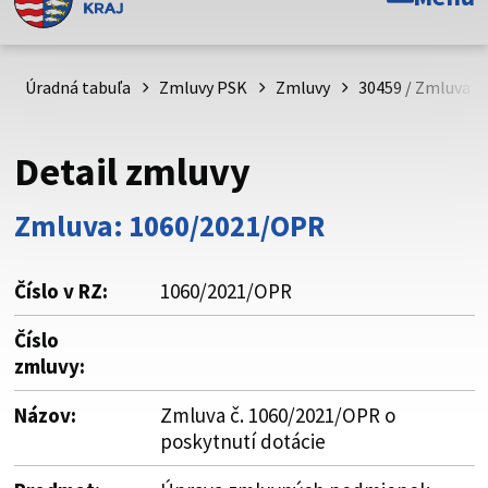
Toto je oficiálna webová stránka Prešovského
samosprávneho kraja. Oficiálne stránky využívajú doménu
psk.sk.
Úradná tabuľa
Zmluvy PSK
Zmluvy
30459 / Zmluva č
Táto stránka je zabezpečená
Detail zmluvy
Buďte pozorní a vždy sa uistite, že zdieľate informácie iba
cez zabezpečenú webovú stránku. Zabezpečená stránka
Zmluva: 1060/2021/OPR
vždy začína https:// pred názvom domény webového sídla.
Číslo v RZ:
1060/2021/OPR
Číslo
zmluvy:
Názov:
Zmluva č. 1060/2021/OPR o
poskytnutí dotácie