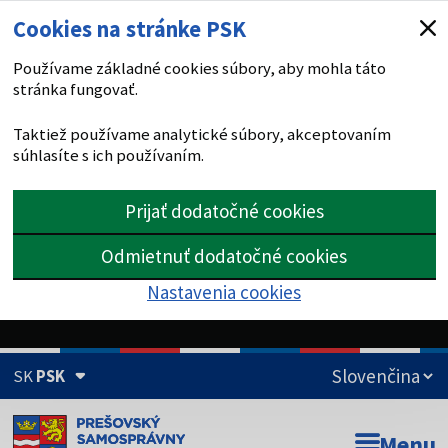
Cookies na stránke PSK
Používame základné cookies súbory, aby mohla táto
stránka fungovať.
Taktiež používame analytické súbory, akceptovaním
súhlasíte s ich používaním.
Prijať dodatočné cookies
Odmietnuť dodatočné cookies
Nastavenia cookies
SK
PSK
Doména psk.sk je oficiálna
Menu