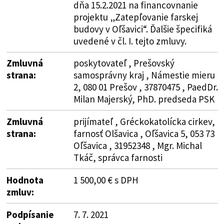
dňa 15.2.2021 na financovnanie
projektu „Zatepľovanie farskej
budovy v Oľšavici“. Ďalšie špecifiká
uvedené v čl. I. tejto zmluvy.
Zmluvná
poskytovateľ , Prešovský
strana:
samosprávny kraj , Námestie mieru
2, 080 01 Prešov , 37870475 , PaedDr.
Milan Majerský, PhD. predseda PSK
Zmluvná
prijímateľ , Gréckokatolícka cirkev,
strana:
farnosť Olšavica , Oľšavica 5, 053 73
Oľšavica , 31952348 , Mgr. Michal
Tkáč, správca farnosti
Hodnota
1 500,00 € s DPH
zmluv:
Podpísanie
7. 7. 2021