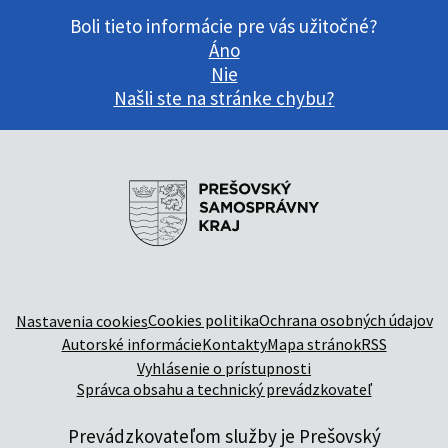
Boli tieto informácie pre vás užitočné?
Áno
Nie
Našli ste na stránke chybu?
Cookies politika
Ochrana osobných údajov
Nastavenia cookies
Autorské informácie
Kontakty
Mapa stránok
RSS
Vyhlásenie o prístupnosti
Správca obsahu a technický prevádzkovateľ
Prevádzkovateľom služby je Prešovský