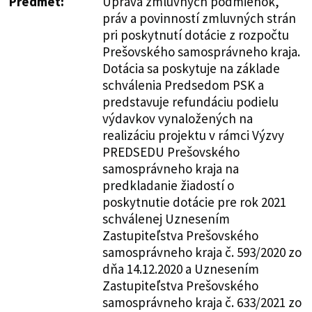
Predmet:
Úprava zmluvných podmienok,
práv a povinností zmluvných strán
pri poskytnutí dotácie z rozpočtu
Prešovského samosprávneho kraja.
Dotácia sa poskytuje na základe
schválenia Predsedom PSK a
predstavuje refundáciu podielu
výdavkov vynaložených na
realizáciu projektu v rámci Výzvy
PREDSEDU Prešovského
samosprávneho kraja na
predkladanie žiadostí o
poskytnutie dotácie pre rok 2021
schválenej Uznesením
Zastupiteľstva Prešovského
samosprávneho kraja č. 593/2020 zo
dňa 14.12.2020 a Uznesením
Zastupiteľstva Prešovského
samosprávneho kraja č. 633/2021 zo