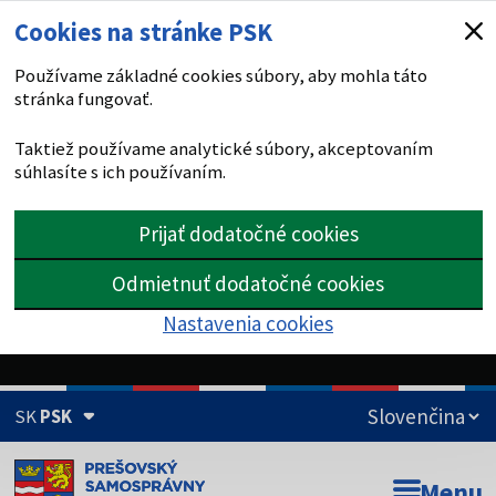
Cookies na stránke PSK
Používame základné cookies súbory, aby mohla táto
stránka fungovať.
Taktiež používame analytické súbory, akceptovaním
súhlasíte s ich používaním.
Prijať dodatočné cookies
Odmietnuť dodatočné cookies
Nastavenia cookies
SK
PSK
Doména psk.sk je oficiálna
Menu