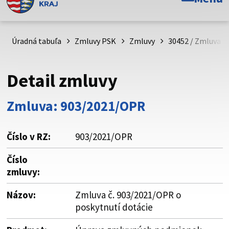
Toto je oficiálna webová stránka Prešovského
samosprávneho kraja. Oficiálne stránky využívajú doménu
psk.sk.
Úradná tabuľa
Zmluvy PSK
Zmluvy
30452 / Zmluva č
Táto stránka je zabezpečená
Detail zmluvy
Buďte pozorní a vždy sa uistite, že zdieľate informácie iba
cez zabezpečenú webovú stránku. Zabezpečená stránka
Zmluva: 903/2021/OPR
vždy začína https:// pred názvom domény webového sídla.
Číslo v RZ:
903/2021/OPR
Číslo
zmluvy:
Názov:
Zmluva č. 903/2021/OPR o
poskytnutí dotácie