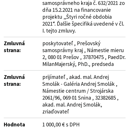
samosprávneho kraja č. 632/2021 zo
dňa 15.2.2021 na financovanie
projektu „Štyri ročné obdobia
2021“. Ďalšie špecifiká uvedené v čl.
I. tejto zmluvy.
Zmluvná
poskytovateľ , Prešovský
strana:
samosprávny kraj , Námestie mieru
2, 080 01 Prešov , 37870475 , PaedDr.
MilanMajerský, PhD., predseda
Zmluvná
prijímateľ , akad. mal. Andrej
strana:
Smolák - Galéria Andrej Smolák ,
Námestie centrum / Strojárska
2061/96, 069 01 Snina , 32382685 ,
akad. mal. Andrej Smolák,
zriaďovateľ
Hodnota
1 000,00 € s DPH