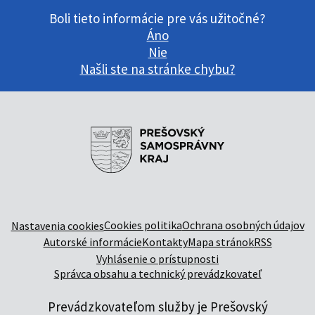
Boli tieto informácie pre vás užitočné?
Áno
Nie
Našli ste na stránke chybu?
Cookies politika
Ochrana osobných údajov
Nastavenia cookies
Autorské informácie
Kontakty
Mapa stránok
RSS
Vyhlásenie o prístupnosti
Správca obsahu a technický prevádzkovateľ
Prevádzkovateľom služby je Prešovský