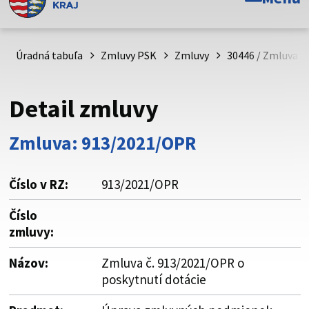
Toto je oficiálna webová stránka Prešovského
samosprávneho kraja. Oficiálne stránky využívajú doménu
psk.sk.
Úradná tabuľa
Zmluvy PSK
Zmluvy
30446 / Zmluva č
Táto stránka je zabezpečená
Detail zmluvy
Buďte pozorní a vždy sa uistite, že zdieľate informácie iba
cez zabezpečenú webovú stránku. Zabezpečená stránka
Zmluva: 913/2021/OPR
vždy začína https:// pred názvom domény webového sídla.
Číslo v RZ:
913/2021/OPR
Číslo
zmluvy:
Názov:
Zmluva č. 913/2021/OPR o
poskytnutí dotácie