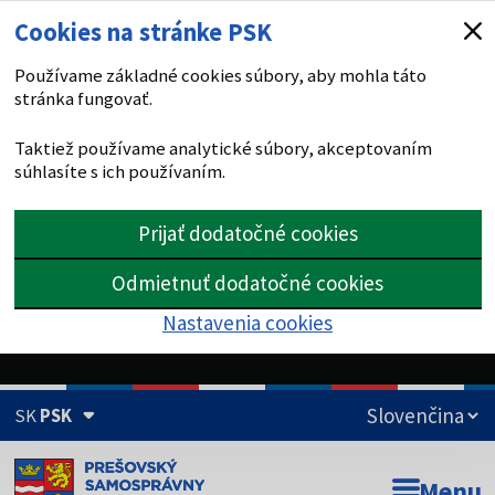
Cookies na stránke PSK
Používame základné cookies súbory, aby mohla táto
stránka fungovať.
Taktiež používame analytické súbory, akceptovaním
súhlasíte s ich používaním.
Prijať dodatočné cookies
Odmietnuť dodatočné cookies
Nastavenia cookies
SK
PSK
Doména psk.sk je oficiálna
Menu