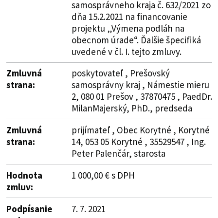
samosprávneho kraja č. 632/2021 zo
dňa 15.2.2021 na financovanie
projektu „Výmena podláh na
obecnom úrade“. Ďalšie špecifiká
uvedené v čl. I. tejto zmluvy.
Zmluvná
poskytovateľ , Prešovský
strana:
samosprávny kraj , Námestie mieru
2, 080 01 Prešov , 37870475 , PaedDr.
MilanMajerský, PhD., predseda
Zmluvná
prijímateľ , Obec Korytné , Korytné
strana:
14, 053 05 Korytné , 35529547 , Ing.
Peter Palenčár, starosta
Hodnota
1 000,00 € s DPH
zmluv:
Podpísanie
7. 7. 2021