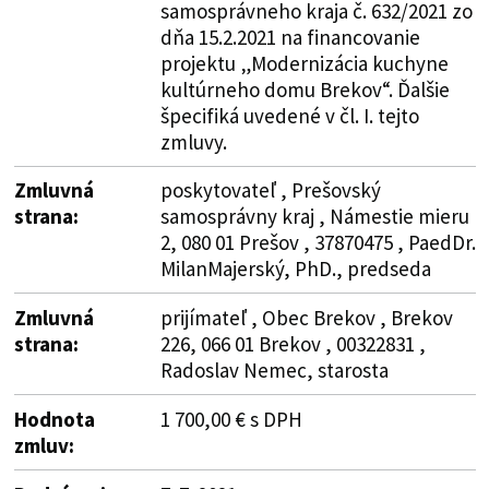
samosprávneho kraja č. 632/2021 zo
dňa 15.2.2021 na financovanie
projektu „Modernizácia kuchyne
kultúrneho domu Brekov“. Ďalšie
špecifiká uvedené v čl. I. tejto
zmluvy.
Zmluvná
poskytovateľ , Prešovský
strana:
samosprávny kraj , Námestie mieru
2, 080 01 Prešov , 37870475 , PaedDr.
MilanMajerský, PhD., predseda
Zmluvná
prijímateľ , Obec Brekov , Brekov
strana:
226, 066 01 Brekov , 00322831 ,
Radoslav Nemec, starosta
Hodnota
1 700,00 € s DPH
zmluv: