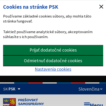
Cookies na stránke PSK
Používame základné cookies súbory, aby mohla táto
stránka fungovať.
Taktiež používame analytické súbory, akceptovaním
súhlasíte s ich používaním.
Prijať dodatočné cookies
Odmietnuť dodatočné cookies
Nastavenia cookies
SK
PSK
Doména psk.sk je oficiálna
Menu