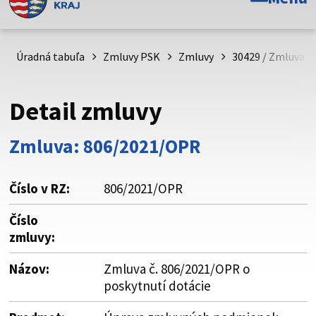
Toto je oficiálna webová stránka Prešovského
samosprávneho kraja. Oficiálne stránky využívajú doménu
psk.sk.
Úradná tabuľa
Zmluvy PSK
Zmluvy
30429 / Zmluva č
Táto stránka je zabezpečená
Detail zmluvy
Buďte pozorní a vždy sa uistite, že zdieľate informácie iba
cez zabezpečenú webovú stránku. Zabezpečená stránka
Zmluva: 806/2021/OPR
vždy začína https:// pred názvom domény webového sídla.
Číslo v RZ:
806/2021/OPR
Číslo
zmluvy:
Názov:
Zmluva č. 806/2021/OPR o
poskytnutí dotácie