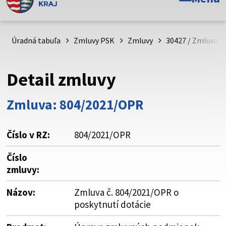
Toto je oficiálna webová stránka Prešovského
samosprávneho kraja. Oficiálne stránky využívajú doménu
psk.sk.
Úradná tabuľa
Zmluvy PSK
Zmluvy
30427 / Zmluva č
Táto stránka je zabezpečená
Detail zmluvy
Buďte pozorní a vždy sa uistite, že zdieľate informácie iba
cez zabezpečenú webovú stránku. Zabezpečená stránka
Zmluva: 804/2021/OPR
vždy začína https:// pred názvom domény webového sídla.
Číslo v RZ:
804/2021/OPR
Číslo
zmluvy:
Názov:
Zmluva č. 804/2021/OPR o
poskytnutí dotácie