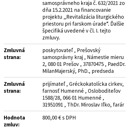
samosprávneho kraja č. 632/2021 zo
dňa 15.2.2021 na financovanie
projektu „Revitalizácia liturgického
priestoru pri farskom úrade“. Ďalšie
špecifiká uvedené v čl. I. tejto
zmluvy.
Zmluvná
poskytovateľ , Prešovský
strana:
samosprávny kraj , Námestie mieru
2, 080 01 Prešov , 37870475 , PaedDr.
MilanMajerský, PhD., predseda
Zmluvná
prijímateľ , Gréckokatolícka cirkev,
strana:
farnosť Humenné , Osloboditeľov
1588/28, 066 01 Humenné ,
31951091 , ThDr. Miroslav Iľko, farár
Hodnota
800,00 € s DPH
zmluv: