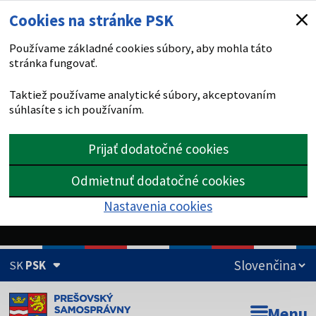
Cookies na stránke PSK
Používame základné cookies súbory, aby mohla táto
stránka fungovať.
Taktiež používame analytické súbory, akceptovaním
súhlasíte s ich používaním.
Prijať dodatočné cookies
Odmietnuť dodatočné cookies
Nastavenia cookies
SK
PSK
Doména psk.sk je oficiálna
Menu