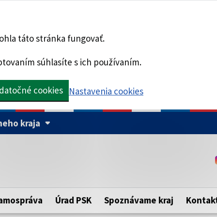
hla táto stránka fungovať.
tovaním súhlasíte s ich používaním.
datočné cookies
Nastavenia cookies
eho kraja
Táto stránka je zabezpe
Buďte pozorní a vždy sa ui
ého samosprávneho kraja.
zabezpečenú webovú strá
https:// pred názvom dom
amospráva
Úrad PSK
Spoznávame kraj
Kontak