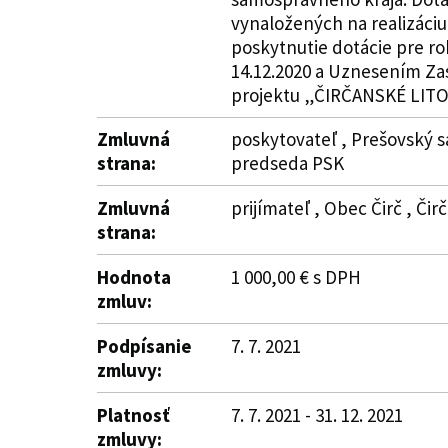
vynaložených na realizáci
poskytnutie dotácie pre r
14.12.2020 a Uznesením Za
projektu „ČIRČANSKÉ LITO“. 
Zmluvná
poskytovateľ , Prešovský s
strana:
predseda PSK
Zmluvná
prijímateľ , Obec Čirč , Čirč
strana:
Hodnota
1 000,00 € s DPH
zmluv:
Podpísanie
7. 7. 2021
zmluvy:
Platnosť
7. 7. 2021 - 31. 12. 2021
zmluvy: