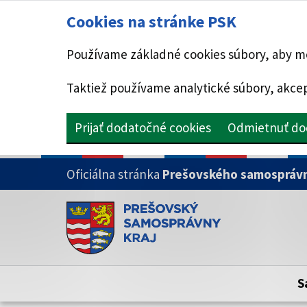
Cookies na stránke PSK
Používame základné cookies súbory, aby mo
Taktiež používame analytické súbory, akcep
Prijať dodatočné cookies
Odmietnuť do
PRESKOČIŤ NA HLAVNÝ OBSAH
Oficiálna stránka
Prešovského samosprávn
Doména psk.sk je oficiálna
Toto je oficiálna webová stránka Prešovsk
Oficiálne stránky využívajú doménu psk.sk.
S