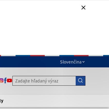
čená
ODKAZ SA OTVORÍ NA NOVEJ KARTE
ODKAZ SA OTVORÍ NA NOVEJ KARTE
ODKAZ SA OTVORÍ NA NOVEJ KARTE
stite, že zdieľate informácie iba cez
nku. Zabezpečená stránka vždy začína
ény webového sídla.
ty