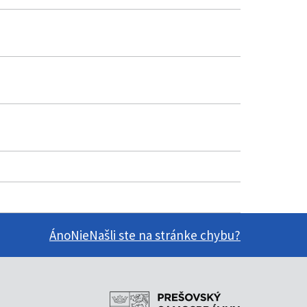
Áno
Nie
Našli ste na stránke chybu?