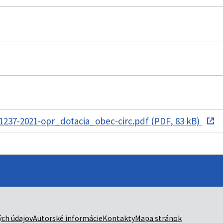
237-2021-opr_dotacia_obec-circ.pdf (PDF, 83 kB)
ch údajov
Autorské informácie
Kontakty
Mapa stránok