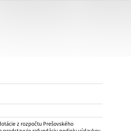
dotácie z rozpočtu Prešovského
a predstavuje refundáciu podielu výdavkov