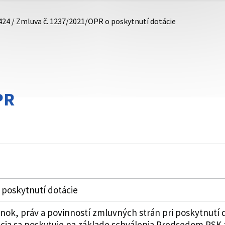
424 / Zmluva č. 1237/2021/OPR o poskytnutí dotácie
PR
 poskytnutí dotácie
k, práv a povinností zmluvných strán pri poskytnutí 
cia sa poskytuje na základe schválenia Predsedom PSK 