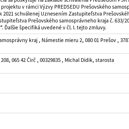
u projektu v rámci Výzvy PREDSEDU Prešovského samospr
ok 2021 schválenej Uznesením Zastupiteľstva Prešovské
stupiteľstva Prešovského samosprávneho kraja č. 633/20
Ďalšie špecifiká uvedené v čl. I. tejto zmluvy.
amosprávny kraj , Námestie mieru 2, 080 01 Prešov , 378
 208, 065 42 Čirč , 00329835 , Michal Didik, starosta