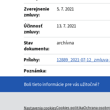
Zverejnenie
5. 7. 2021
zmluvy:
Účinnosť
13. 7. 2021
zmluvy:
Stav
archívna
dokumentu:
Prílohy:
12889_2021-07-12_zmluva-1
Poznámka:
Boli tieto informácie pre vás užitočné?
Cookies politika
Ochrana osobný
Nastavenia cookies