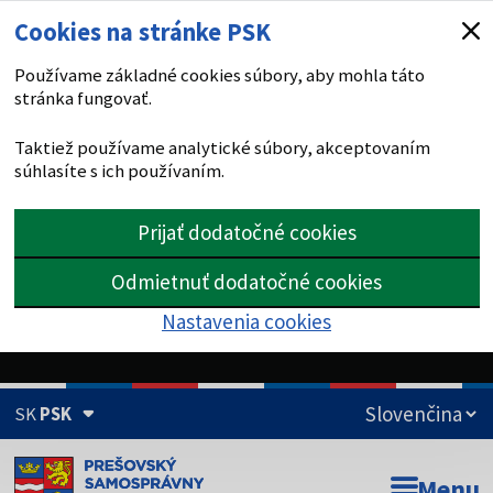
Cookies na stránke PSK
Používame základné cookies súbory, aby mohla táto
stránka fungovať.
Taktiež používame analytické súbory, akceptovaním
súhlasíte s ich používaním.
Prijať dodatočné cookies
Odmietnuť dodatočné cookies
Nastavenia cookies
SK
PSK
Doména psk.sk je oficiálna
Menu