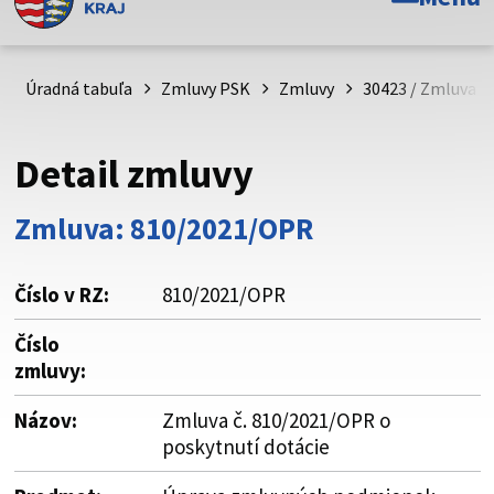
Toto je oficiálna webová stránka Prešovského
samosprávneho kraja. Oficiálne stránky využívajú doménu
psk.sk.
Úradná tabuľa
Zmluvy PSK
Zmluvy
30423 / Zmluva č
Táto stránka je zabezpečená
Detail zmluvy
Buďte pozorní a vždy sa uistite, že zdieľate informácie iba
cez zabezpečenú webovú stránku. Zabezpečená stránka
Zmluva: 810/2021/OPR
vždy začína https:// pred názvom domény webového sídla.
Číslo v RZ:
810/2021/OPR
Číslo
zmluvy:
Názov:
Zmluva č. 810/2021/OPR o
poskytnutí dotácie