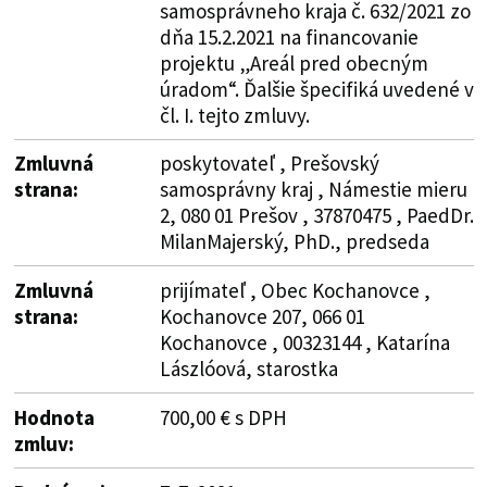
samosprávneho kraja č. 632/2021 zo
dňa 15.2.2021 na financovanie
projektu „Areál pred obecným
úradom“. Ďalšie špecifiká uvedené v
čl. I. tejto zmluvy.
Zmluvná
poskytovateľ , Prešovský
strana:
samosprávny kraj , Námestie mieru
2, 080 01 Prešov , 37870475 , PaedDr.
MilanMajerský, PhD., predseda
Zmluvná
prijímateľ , Obec Kochanovce ,
strana:
Kochanovce 207, 066 01
Kochanovce , 00323144 , Katarína
Lászlóová, starostka
Hodnota
700,00 € s DPH
zmluv: