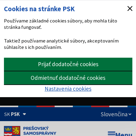
Cookies na stránke PSK
Používame základné cookies súbory, aby mohla táto
stránka fungovať.
Taktiež používame analytické súbory, akceptovaním
súhlasíte s ich používaním.
Prijať dodatočné cookies
Odmietnuť dodatočné cookies
Nastavenia cookies
SK
PSK
Doména psk.sk je oficiálna
Menu