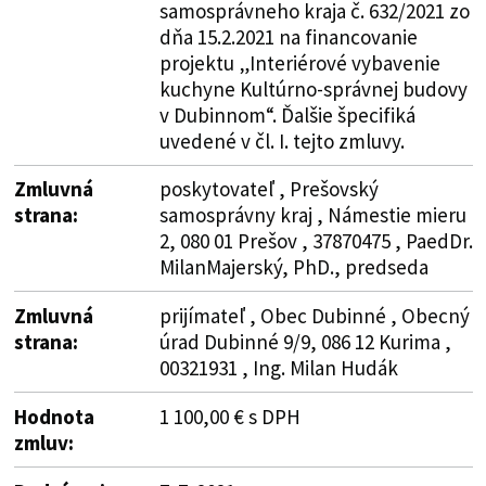
samosprávneho kraja č. 632/2021 zo
dňa 15.2.2021 na financovanie
projektu „Interiérové vybavenie
kuchyne Kultúrno-správnej budovy
v Dubinnom“. Ďalšie špecifiká
uvedené v čl. I. tejto zmluvy.
Zmluvná
poskytovateľ , Prešovský
strana:
samosprávny kraj , Námestie mieru
2, 080 01 Prešov , 37870475 , PaedDr.
MilanMajerský, PhD., predseda
Zmluvná
prijímateľ , Obec Dubinné , Obecný
strana:
úrad Dubinné 9/9, 086 12 Kurima ,
00321931 , Ing. Milan Hudák
Hodnota
1 100,00 € s DPH
zmluv: