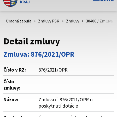
Toto je oficiálna webová stránka Prešovského
samosprávneho kraja. Oficiálne stránky využívajú doménu
psk.sk.
Úradná tabuľa
Zmluvy PSK
Zmluvy
30406 / Zmluva č
Táto stránka je zabezpečená
Detail zmluvy
Buďte pozorní a vždy sa uistite, že zdieľate informácie iba
cez zabezpečenú webovú stránku. Zabezpečená stránka
Zmluva: 876/2021/OPR
vždy začína https:// pred názvom domény webového sídla.
Číslo v RZ:
876/2021/OPR
Číslo
zmluvy:
Názov:
Zmluva č. 876/2021/OPR o
poskytnutí dotácie