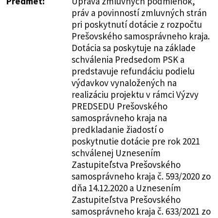
Predmet:
Úprava zmluvných podmienok,
práv a povinností zmluvných strán
pri poskytnutí dotácie z rozpočtu
Prešovského samosprávneho kraja.
Dotácia sa poskytuje na základe
schválenia Predsedom PSK a
predstavuje refundáciu podielu
výdavkov vynaložených na
realizáciu projektu v rámci Výzvy
PREDSEDU Prešovského
samosprávneho kraja na
predkladanie žiadostí o
poskytnutie dotácie pre rok 2021
schválenej Uznesením
Zastupiteľstva Prešovského
samosprávneho kraja č. 593/2020 zo
dňa 14.12.2020 a Uznesením
Zastupiteľstva Prešovského
samosprávneho kraja č. 633/2021 zo