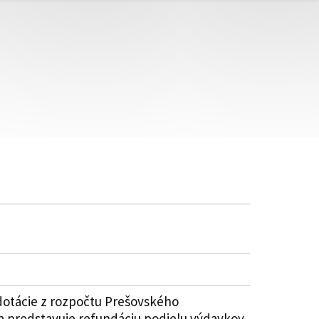
dotácie z rozpočtu Prešovského
a predstavuje refundáciu podielu výdavkov