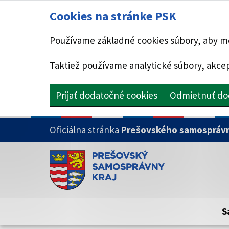
Cookies na stránke PSK
Používame základné cookies súbory, aby mo
Taktiež používame analytické súbory, akcep
Prijať dodatočné cookies
Odmietnuť do
PRESKOČIŤ NA HLAVNÝ OBSAH
Oficiálna stránka
Prešovského samosprávn
Doména psk.sk je oficiálna
Toto je oficiálna webová stránka Prešovsk
Oficiálne stránky využívajú doménu psk.sk.
S