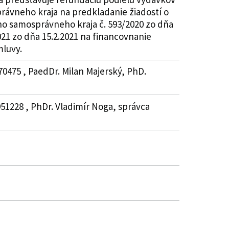
ávneho kraja na predkladanie žiadostí o
ho samosprávneho kraja č. 593/2020 zo dňa
21 zo dňa 15.2.2021 na financovnanie
mluvy.
70475 , PaedDr. Milan Majerský, PhD.
1951228 , PhDr. Vladimír Noga, správca