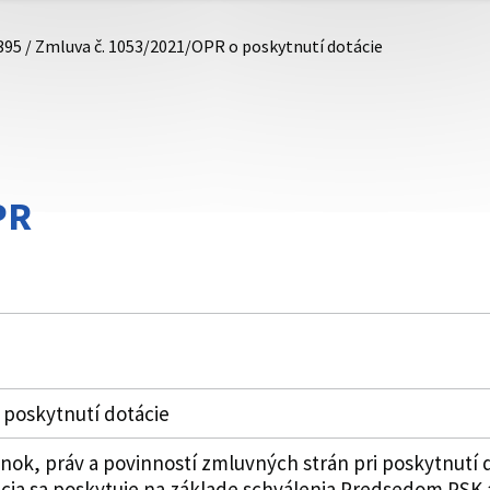
395 / Zmluva č. 1053/2021/OPR o poskytnutí dotácie
PR
 poskytnutí dotácie
k, práv a povinností zmluvných strán pri poskytnutí 
cia sa poskytuje na základe schválenia Predsedom PSK 