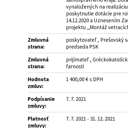
vynaložených na realizáci
poskytnutie dotácie pre r
14.12.2020 a Uznesením Za
projektu „Montáž vetracích 
Zmluvná
poskytovateľ , Prešovský s
strana:
predseda PSK
Zmluvná
prijímateľ , Gréckokatolíck
strana:
farnosti
Hodnota
1 400,00 € s DPH
zmluv:
Podpísanie
7. 7. 2021
zmluvy:
Platnosť
7. 7. 2021 - 31. 12. 2021
zmluvy: