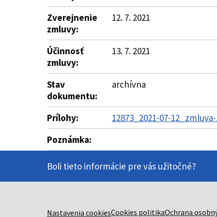
Zverejnenie
12. 7. 2021
zmluvy:
Účinnosť
13. 7. 2021
zmluvy:
Stav
archívna
dokumentu:
Prílohy:
12873_2021-07-12_zmluva-1
Poznámka:
Boli tieto informácie pre vás užitočné?
Cookies politika
Ochrana osobný
Nastavenia cookies