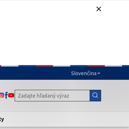
čená
ODKAZ SA OTVORÍ NA NOVEJ KARTE
ODKAZ SA OTVORÍ NA NOVEJ KARTE
ODKAZ SA OTVORÍ NA NOVEJ KARTE
stite, že zdieľate informácie iba cez
nku. Zabezpečená stránka vždy začína
ény webového sídla.
ty