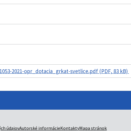
053-2021-opr_dotacia_grkat-svetlice.pdf (PDF, 83 kB)
ch údajov
Autorské informácie
Kontakty
Mapa stránok