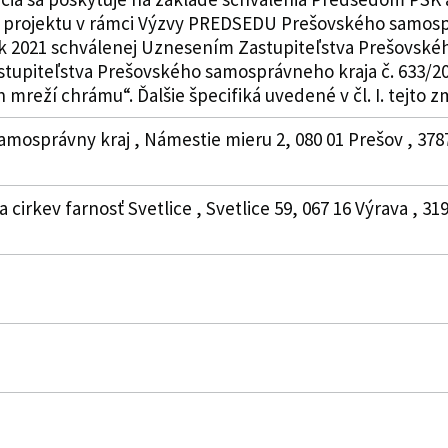
u projektu v rámci Výzvy PREDSEDU Prešovského samospr
ok 2021 schválenej Uznesením Zastupiteľstva Prešovské
stupiteľstva Prešovského samosprávneho kraja č. 633/20
mreží chrámu“. Ďalšie špecifiká uvedené v čl. I. tejto z
amosprávny kraj , Námestie mieru 2, 080 01 Prešov , 378
a cirkev farnosť Svetlice , Svetlice 59, 067 16 Výrava , 3