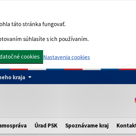
hla táto stránka fungovať.
tovaním súhlasíte s ich používaním.
datočné cookies
Nastavenia cookies
eho kraja
Táto stránka je zabezpe
Buďte pozorní a vždy sa ui
ého samosprávneho kraja.
zabezpečenú webovú strá
https:// pred názvom dom
amospráva
Úrad PSK
Spoznávame kraj
Kontak