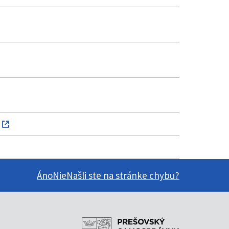
Áno
Nie
Našli ste na stránke chybu?