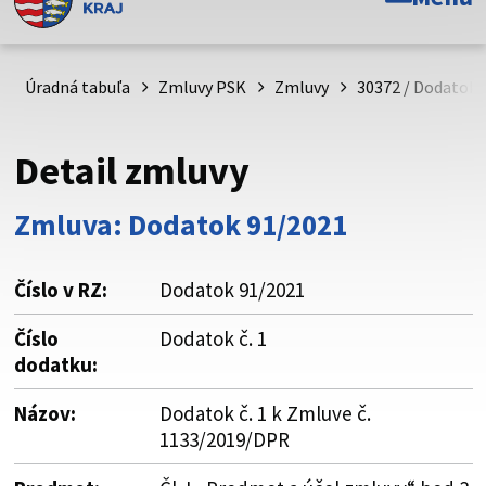
Toto je oficiálna webová stránka Prešovského
samosprávneho kraja. Oficiálne stránky využívajú doménu
psk.sk.
Úradná tabuľa
Zmluvy PSK
Zmluvy
30372 / Dodatok č
Táto stránka je zabezpečená
Detail zmluvy
Buďte pozorní a vždy sa uistite, že zdieľate informácie iba
cez zabezpečenú webovú stránku. Zabezpečená stránka
Zmluva: Dodatok 91/2021
vždy začína https:// pred názvom domény webového sídla.
Číslo v RZ:
Dodatok 91/2021
Číslo
Dodatok č. 1
dodatku:
Názov:
Dodatok č. 1 k Zmluve č.
1133/2019/DPR