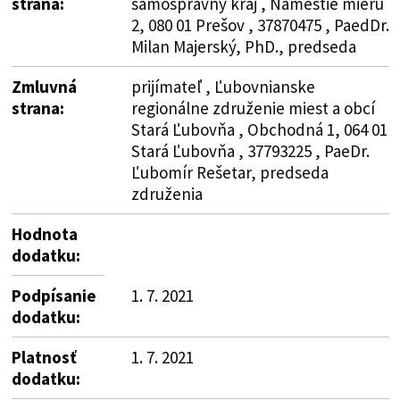
strana:
samosprávny kraj , Námestie mieru
2, 080 01 Prešov , 37870475 , PaedDr.
Milan Majerský, PhD., predseda
Zmluvná
prijímateľ , Ľubovnianske
strana:
regionálne združenie miest a obcí
Stará Ľubovňa , Obchodná 1, 064 01
Stará Ľubovňa , 37793225 , PaeDr.
Ľubomír Rešetar, predseda
združenia
Hodnota
dodatku:
Podpísanie
1. 7. 2021
dodatku:
Platnosť
1. 7. 2021
dodatku: