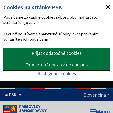
Cookies na stránke PSK
Používame základné cookies súbory, aby mohla táto
stránka fungovať.
Taktiež používame analytické súbory, akceptovaním
súhlasíte s ich používaním.
Prijať dodatočné cookies
Odmietnuť dodatočné cookies
Nastavenia cookies
SK
PSK
Doména psk.sk je oficiálna
Menu