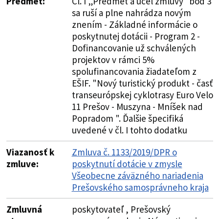
Predmet:
Čl. I „Predmet a účel zmluvy“ bod 3
sa ruší a plne nahrádza novým
znením - Základné informácie o
poskytnutej dotácii - Program 2 -
Dofinancovanie už schválených
projektov v rámci 5%
spolufinancovania žiadateľom z
EŠIF. "Nový turistický produkt - časť
transeurópskej cyklotrasy Euro Velo
11 Prešov - Muszyna - Mníšek nad
Popradom ". Ďalšie špecifiká
uvedené v čl. I tohto dodatku
Viazanosť k
Zmluva č. 1133/2019/DPR o
zmluve:
poskytnutí dotácie v zmysle
Všeobecne záväzného nariadenia
Prešovského samosprávneho kraja
Zmluvná
poskytovateľ , Prešovský