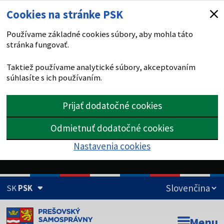
Cookies na stránke PSK
Používame základné cookies súbory, aby mohla táto
stránka fungovať.
Taktiež používame analytické súbory, akceptovaním
súhlasíte s ich používaním.
Prijať dodatočné cookies
Odmietnuť dodatočné cookies
Nastavenia cookies
SK
PSK
Doména psk.sk je oficiálna
Menu