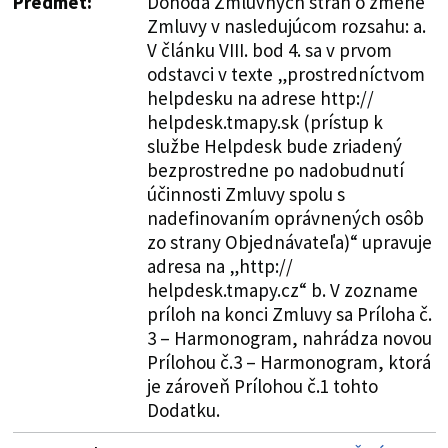
Predmet:
Dohoda Zmluvných strán o zmene
Zmluvy v nasledujúcom rozsahu: a.
V článku VIII. bod 4. sa v prvom
odstavci v texte „prostredníctvom
helpdesku na adrese http://
helpdesk.tmapy.sk (prístup k
službe Helpdesk bude zriadený
bezprostredne po nadobudnutí
účinnosti Zmluvy spolu s
nadefinovaním oprávnených osôb
zo strany Objednávateľa)“ upravuje
adresa na „http://
helpdesk.tmapy.cz“ b. V zozname
príloh na konci Zmluvy sa Príloha č.
3 – Harmonogram, nahrádza novou
Prílohou č.3 – Harmonogram, ktorá
je zároveň Prílohou č.1 tohto
Dodatku.