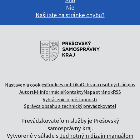
Áno
Nie
Našli ste na stránke chybu?
Cookies politika
Ochrana osobných údajov
Nastavenia cookies
Autorské informácie
Kontakty
Mapa stránok
RSS
Vyhlásenie o prístupnosti
Správca obsahu a technický prevádzkovateľ
Prevádzkovateľom služby je Prešovský
samosprávny kraj.
Vytvorené v súlade s
Jednotným dizajn manuálom