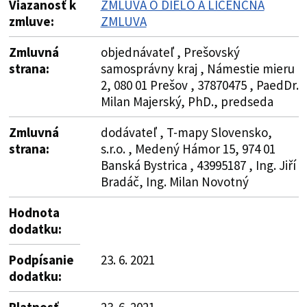
Viazanosť k
ZMLUVA O DIELO A LICENČNÁ
zmluve:
ZMLUVA
Zmluvná
objednávateľ , Prešovský
strana:
samosprávny kraj , Námestie mieru
2, 080 01 Prešov , 37870475 , PaedDr.
Milan Majerský, PhD., predseda
Zmluvná
dodávateľ , T-mapy Slovensko,
strana:
s.r.o. , Medený Hámor 15, 974 01
Banská Bystrica , 43995187 , Ing. Jiří
Bradáč, Ing. Milan Novotný
Hodnota
dodatku:
Podpísanie
23. 6. 2021
dodatku:
Platnosť
23. 6. 2021