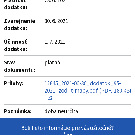
dodatku:
Zverejnenie
30. 6. 2021
dodatku:
Účinnosť
1. 7. 2021
dodatku:
Stav
platná
dokumentu:
Prílohy:
12845_2021-06-30_dodatok_95-
2021_zod_t-mapy.pdf (PDF, 180 kB)
Poznámka:
doba neurčitá
Boli tieto informácie pre vás užitočné?