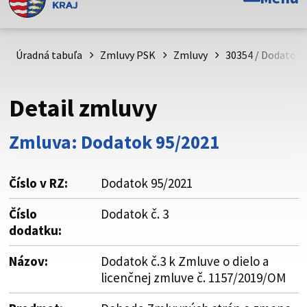
Toto je oficiálna webová stránka Prešovského
samosprávneho kraja. Oficiálne stránky využívajú doménu
psk.sk.
Úradná tabuľa
Zmluvy PSK
Zmluvy
30354 / Dodatok č
Táto stránka je zabezpečená
Detail zmluvy
Buďte pozorní a vždy sa uistite, že zdieľate informácie iba
cez zabezpečenú webovú stránku. Zabezpečená stránka
Zmluva: Dodatok 95/2021
vždy začína https:// pred názvom domény webového sídla.
Číslo v RZ:
Dodatok 95/2021
Číslo
Dodatok č. 3
dodatku:
Názov:
Dodatok č.3 k Zmluve o dielo a
licenčnej zmluve č. 1157/2019/OM