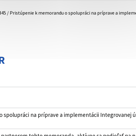
345 / Pristúpenie k memorandu o spolupráci na príprave a imple
R
 spolupráci na príprave a implementácii Integrovanej 
 partnerom tohto memoranda, aktívne sa podieľať na pr