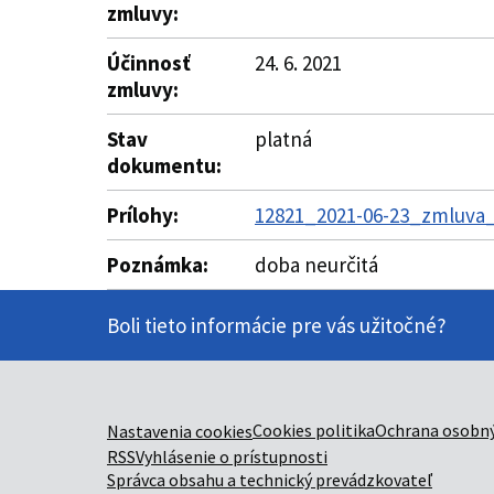
zmluvy:
Účinnosť
24. 6. 2021
zmluvy:
Stav
platná
dokumentu:
Prílohy:
12821_2021-06-23_zmluva_
Poznámka:
doba neurčitá
Boli tieto informácie pre vás užitočné?
Cookies politika
Ochrana osobný
Nastavenia cookies
RSS
Vyhlásenie o prístupnosti
Správca obsahu a technický prevádzkovateľ