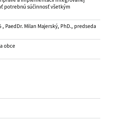
ať potrebnú súčinnosť všetkým
5 , PaedDr. Milan Majerský, PhD., predseda
ta obce