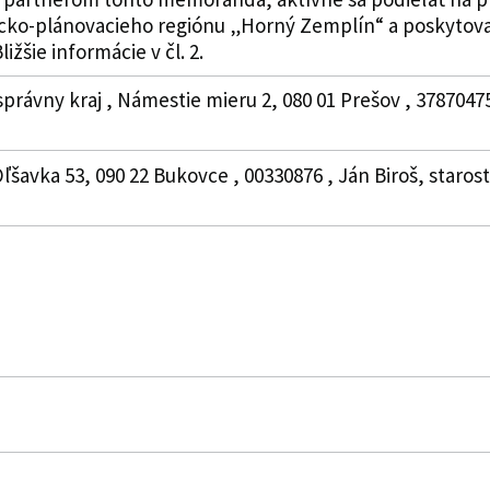
icko-plánovacieho regiónu „Horný Zemplín“ a poskytov
žšie informácie v čl. 2.
právny kraj , Námestie mieru 2, 080 01 Prešov , 3787047
ľšavka 53, 090 22 Bukovce , 00330876 , Ján Biroš, staros