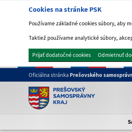
Cookies na stránke PSK
Používame základné cookies súbory, aby mo
Taktiež používame analytické súbory, akcep
Prijať dodatočné cookies
Odmietnuť do
PRESKOČIŤ NA HLAVNÝ OBSAH
Oficiálna stránka
Prešovského samosprávn
Doména psk.sk je oficiálna
Toto je oficiálna webová stránka Prešovsk
Oficiálne stránky využívajú doménu psk.sk.
S