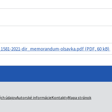
1581-2021-dir_memorandum-olsavka.pdf (PDF, 60 kB)
ch údajov
Autorské informácie
Kontakty
Mapa stránok