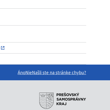
Áno
Nie
Našli ste na stránke chybu?