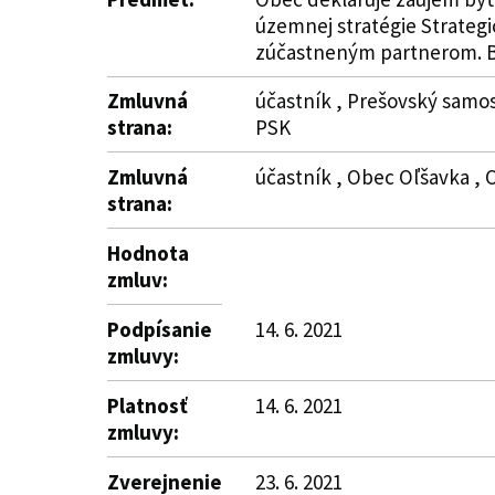
územnej stratégie Strateg
zúčastneným partnerom. Bli
Zmluvná
účastník , Prešovský samos
strana:
PSK
Zmluvná
účastník , Obec Oľšavka , O
strana:
Hodnota
zmluv:
Podpísanie
14. 6. 2021
zmluvy:
Platnosť
14. 6. 2021
zmluvy:
Zverejnenie
23. 6. 2021