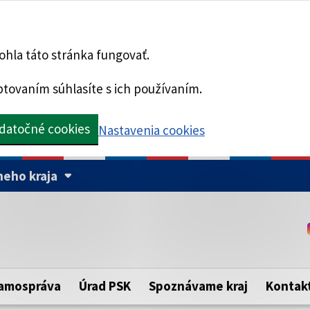
hla táto stránka fungovať.
tovaním súhlasíte s ich používaním.
datočné cookies
Nastavenia cookies
eho kraja
Táto stránka je zabezpe
Buďte pozorní a vždy sa ui
ého samosprávneho kraja.
zabezpečenú webovú strá
https:// pred názvom dom
amospráva
Úrad PSK
Spoznávame kraj
Kontak