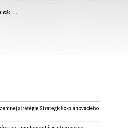
mentácii…
územnej stratégie Strategicko-plánovacieho
íprave a implementácii Integrovanej