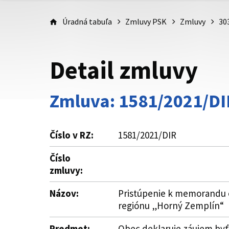
Úradná tabuľa
Zmluvy PSK
Zmluvy
30
Detail zmluvy
Zmluva: 1581/2021/DI
Číslo v RZ:
1581/2021/DIR
Číslo
zmluvy:
Názov:
Pristúpenie k memorandu o
regiónu „Horný Zemplín“
Predmet:
Obec deklaruje záujem byť