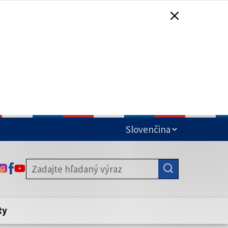
čená
ODKAZ SA OTVORÍ NA NOVEJ KARTE
ODKAZ SA OTVORÍ NA NOVEJ KARTE
ODKAZ SA OTVORÍ NA NOVEJ KARTE
stite, že zdieľate informácie iba cez
nku. Zabezpečená stránka vždy začína
ény webového sídla.
ty