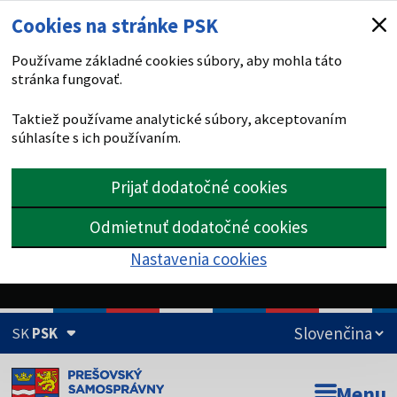
Cookies na stránke PSK
Používame základné cookies súbory, aby mohla táto
stránka fungovať.
Taktiež používame analytické súbory, akceptovaním
súhlasíte s ich používaním.
Prijať dodatočné cookies
Odmietnuť dodatočné cookies
Nastavenia cookies
SK
PSK
Doména psk.sk je oficiálna
Menu