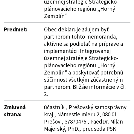
územnej stratégie Strategicko-
plánovacieho regiónu „Horný
Zemplín“
Predmet:
Obec deklaruje záujem byť
partnerom tohto memoranda,
aktívne sa podieľať na príprave a
implementácii Integrovanej
územnej stratégie Strategicko-
plánovacieho regiónu „Horný
Zemplín“ a poskytovať potrebnú
súčinnosť všetkým zúčastneným
partnerom. Bližšie informácie v čl.
2.
Zmluvná
účastník , Prešovský samosprávny
strana:
kraj , Námestie mieru 2, 080 01
Prešov , 37870475 , PaedDr. Milan
Majerský, PhD., predseda PSK