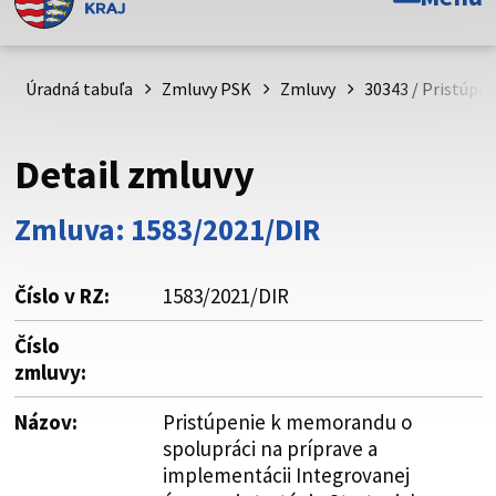
Toto je oficiálna webová stránka Prešovského
samosprávneho kraja. Oficiálne stránky využívajú doménu
psk.sk.
Úradná tabuľa
Zmluvy PSK
Zmluvy
30343 / Pristúpe
Táto stránka je zabezpečená
Detail zmluvy
Buďte pozorní a vždy sa uistite, že zdieľate informácie iba
cez zabezpečenú webovú stránku. Zabezpečená stránka
Zmluva: 1583/2021/DIR
vždy začína https:// pred názvom domény webového sídla.
Číslo v RZ:
1583/2021/DIR
Číslo
zmluvy:
Názov:
Pristúpenie k memorandu o
spolupráci na príprave a
implementácii Integrovanej