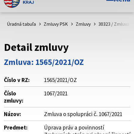
Toto je oficiálna webová stránka Prešovského
samosprávneho kraja. Oficiálne stránky využívajú doménu
psk.sk.
Úradná tabuľa
Zmluvy PSK
Zmluvy
30323 / Zmluva o 
Táto stránka je zabezpečená
Detail zmluvy
Buďte pozorní a vždy sa uistite, že zdieľate informácie iba
cez zabezpečenú webovú stránku. Zabezpečená stránka
Zmluva: 1565/2021/OZ
vždy začína https:// pred názvom domény webového sídla.
Číslo v RZ:
1565/2021/OZ
Číslo
1067/2021
zmluvy:
Názov:
Zmluva o spolupráci č. 1067/2021
Predmet:
Úprava práv a povinností