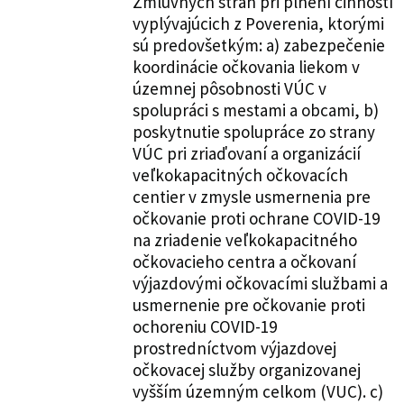
Zmluvných strán pri plnení činností
vyplývajúcich z Poverenia, ktorými
sú predovšetkým: a) zabezpečenie
koordinácie očkovania liekom v
územnej pôsobnosti VÚC v
spolupráci s mestami a obcami, b)
poskytnutie spolupráce zo strany
VÚC pri zriaďovaní a organizácií
veľkokapacitných očkovacích
centier v zmysle usmernenia pre
očkovanie proti ochrane COVID-19
na zriadenie veľkokapacitného
očkovacieho centra a očkovaní
výjazdovými očkovacími službami a
usmernenie pre očkovanie proti
ochoreniu COVID-19
prostredníctvom výjazdovej
očkovacej služby organizovanej
vyšším územným celkom (VUC). c)