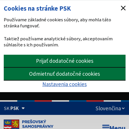
Cookies na stránke PSK
Používame základné cookies súbory, aby mohla táto
stránka fungovať.
Taktiež používame analytické súbory, akceptovaním
súhlasíte s ich používaním.
Prijať dodatočné cookies
Odmietnuť dodatočné cookies
Nastavenia cookies
SK
PSK
Doména psk.sk je oficiálna
Menu