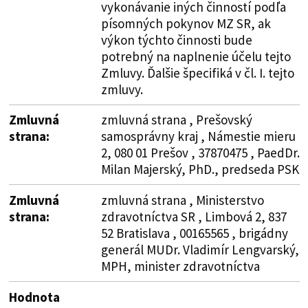
vykonávanie iných činností podľa
písomných pokynov MZ SR, ak
výkon týchto činnosti bude
potrebný na naplnenie účelu tejto
Zmluvy. Ďalšie špecifiká v čl. I. tejto
zmluvy.
Zmluvná
zmluvná strana , Prešovský
strana:
samosprávny kraj , Námestie mieru
2, 080 01 Prešov , 37870475 , PaedDr.
Milan Majerský, PhD., predseda PSK
Zmluvná
zmluvná strana , Ministerstvo
strana:
zdravotníctva SR , Limbová 2, 837
52 Bratislava , 00165565 , brigádny
generál MUDr. Vladimír Lengvarský,
MPH, minister zdravotníctva
Hodnota