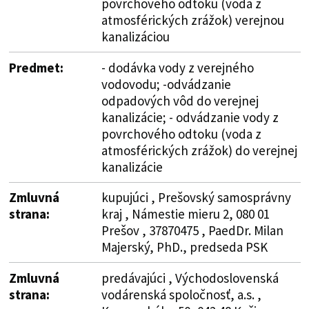
povrchového odtoku (voda z
atmosférických zrážok) verejnou
kanalizáciou
Predmet:
- dodávka vody z verejného
vodovodu; -odvádzanie
odpadových vôd do verejnej
kanalizácie; - odvádzanie vody z
povrchového odtoku (voda z
atmosférických zrážok) do verejnej
kanalizácie
Zmluvná
kupujúci , Prešovský samosprávny
strana:
kraj , Námestie mieru 2, 080 01
Prešov , 37870475 , PaedDr. Milan
Majerský, PhD., predseda PSK
Zmluvná
predávajúci , Východoslovenská
strana:
vodárenská spoločnosť, a.s. ,