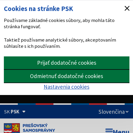
Cookies na stránke PSK
Používame základné cookies súbory, aby mohla táto
stránka fungovať.
Taktiež používame analytické súbory, akceptovaním
súhlasíte s ich používaním.
Prijať dodatočné cookies
Odmietnuť dodatočné cookies
Nastavenia cookies
SK
PSK
Doména psk.sk je oficiálna
Menu