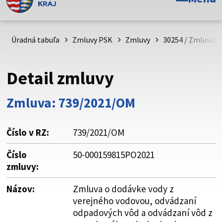
Toto je oficiálna webová stránka Prešovského
samosprávneho kraja. Oficiálne stránky využívajú doménu
psk.sk.
Úradná tabuľa
Zmluvy PSK
Zmluvy
30254 / Zmluva o
Táto stránka je zabezpečená
Detail zmluvy
Buďte pozorní a vždy sa uistite, že zdieľate informácie iba
cez zabezpečenú webovú stránku. Zabezpečená stránka
Zmluva: 739/2021/OM
vždy začína https:// pred názvom domény webového sídla.
Číslo v RZ:
739/2021/OM
Číslo
50-000159815PO2021
zmluvy:
Názov:
Zmluva o dodávke vody z
verejného vodovou, odvádzaní
odpadových vôd a odvádzaní vôd z