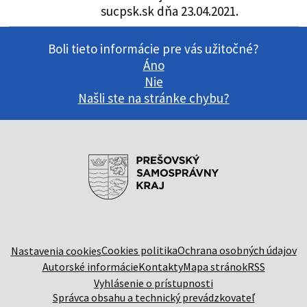
sucpsk.sk dňa 23.04.2021.
Boli tieto informácie pre vás užitočné?
Áno
Nie
Našli ste na stránke chybu?
Cookies politika
Ochrana osobných údajov
Nastavenia cookies
Autorské informácie
Kontakty
Mapa stránok
RSS
Vyhlásenie o prístupnosti
Správca obsahu a technický prevádzkovateľ