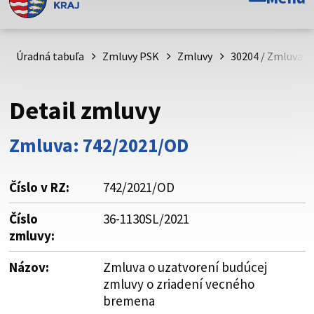
Toto je oficiálna webová stránka Prešovského
samosprávneho kraja. Oficiálne stránky využívajú doménu
psk.sk.
Úradná tabuľa
Zmluvy PSK
Zmluvy
30204 / Zmluva o
Táto stránka je zabezpečená
Detail zmluvy
Buďte pozorní a vždy sa uistite, že zdieľate informácie iba
cez zabezpečenú webovú stránku. Zabezpečená stránka
Zmluva: 742/2021/OD
vždy začína https:// pred názvom domény webového sídla.
Číslo v RZ:
742/2021/OD
Číslo
36-1130SL/2021
zmluvy:
Názov:
Zmluva o uzatvorení budúcej
zmluvy o zriadení vecného
bremena