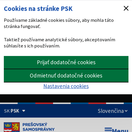
Cookies na stránke PSK
Používame základné cookies súbory, aby mohla táto
stránka fungovať.
Taktiež používame analytické súbory, akceptovaním
súhlasíte s ich používaním.
Prijať dodatočné cookies
Odmietnuť dodatočné cookies
Nastavenia cookies
SK
PSK
Doména psk.sk je oficiálna
Menu