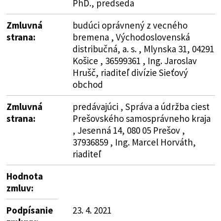
PhD., predseda
Zmluvná
budúci oprávnený z vecného
strana:
bremena , Východoslovenská
distribučná, a. s. , Mlynska 31, 04291
Košice , 36599361 , Ing. Jaroslav
Hrušč, riaditeľ divízie Sieťový
obchod
Zmluvná
predávajúci , Správa a údržba ciest
strana:
Prešovského samosprávneho kraja
, Jesenná 14, 080 05 Prešov ,
37936859 , Ing. Marcel Horváth,
riaditeľ
Hodnota
zmluv:
Podpísanie
23. 4. 2021