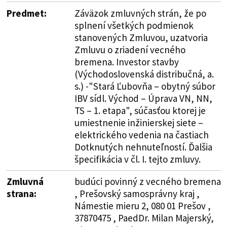
Predmet:
Záväzok zmluvných strán, že po
splnení všetkých podmienok
stanovených Zmluvou, uzatvoria
Zmluvu o zriadení vecného
bremena. Investor stavby
(Východoslovenská distribučná, a.
s.) -"Stará Ľubovňa – obytný súbor
IBV sídl. Východ – Úprava VN, NN,
TS – 1. etapa", súčasťou ktorej je
umiestnenie inžinierskej siete –
elektrického vedenia na častiach
Dotknutých nehnuteľností. Ďalšia
špecifikácia v čl. I. tejto zmluvy.
Zmluvná
budúci povinný z vecného bremena
strana:
, Prešovský samosprávny kraj ,
Námestie mieru 2, 080 01 Prešov ,
37870475 , PaedDr. Milan Majerský,