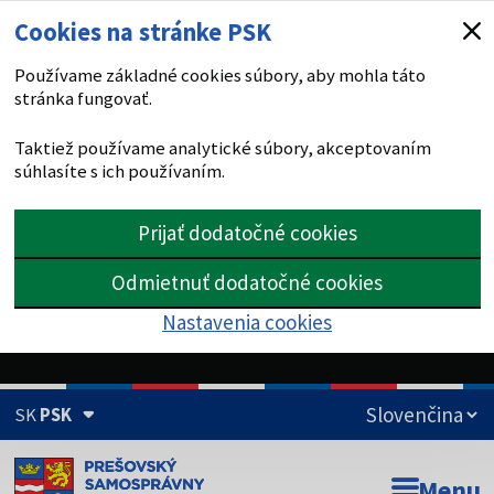
Cookies na stránke PSK
Používame základné cookies súbory, aby mohla táto
stránka fungovať.
Taktiež používame analytické súbory, akceptovaním
súhlasíte s ich používaním.
Prijať dodatočné cookies
Odmietnuť dodatočné cookies
Nastavenia cookies
SK
PSK
Doména psk.sk je oficiálna
Menu