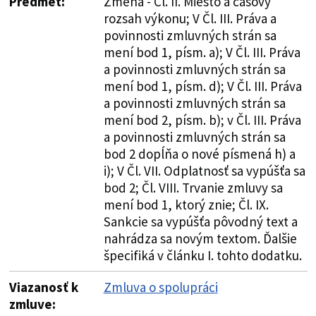
Predmet:
Zmena - Čl. II. Miesto a časový
rozsah výkonu; V Čl. III. Práva a
povinnosti zmluvných strán sa
mení bod 1, písm. a); V Čl. III. Práva
a povinnosti zmluvných strán sa
mení bod 1, písm. d); V Čl. III. Práva
a povinnosti zmluvných strán sa
mení bod 2, písm. b); v Čl. III. Práva
a povinnosti zmluvných strán sa
bod 2 dopĺňa o nové písmená h) a
i); V Čl. VII. Odplatnosť sa vypúšťa sa
bod 2; Čl. VIII. Trvanie zmluvy sa
mení bod 1, ktorý znie; Čl. IX.
Sankcie sa vypúšťa pôvodný text a
nahrádza sa novým textom. Ďalšie
špecifiká v článku I. tohto dodatku.
Viazanosť k
Zmluva o spolupráci
zmluve: