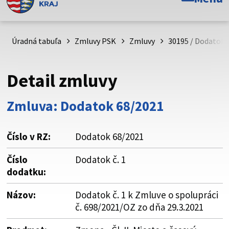
Toto je oficiálna webová stránka Prešovského
samosprávneho kraja. Oficiálne stránky využívajú doménu
psk.sk.
Úradná tabuľa
Zmluvy PSK
Zmluvy
30195 / Dodatok č
Táto stránka je zabezpečená
Detail zmluvy
Buďte pozorní a vždy sa uistite, že zdieľate informácie iba
cez zabezpečenú webovú stránku. Zabezpečená stránka
Zmluva: Dodatok 68/2021
vždy začína https:// pred názvom domény webového sídla.
Číslo v RZ:
Dodatok 68/2021
Číslo
Dodatok č. 1
dodatku:
Názov:
Dodatok č. 1 k Zmluve o spolupráci
č. 698/2021/OZ zo dňa 29.3.2021