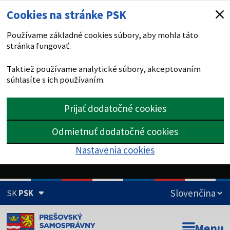
Cookies na stránke PSK
Používame základné cookies súbory, aby mohla táto
stránka fungovať.
Taktiež používame analytické súbory, akceptovaním
súhlasíte s ich používaním.
Prijať dodatočné cookies
Odmietnuť dodatočné cookies
Nastavenia cookies
SK
PSK
Doména psk.sk je oficiálna
Menu