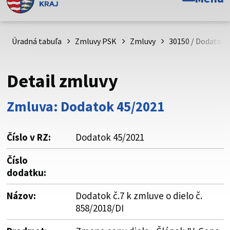
Toto je oficiálna webová stránka Prešovského
samosprávneho kraja. Oficiálne stránky využívajú doménu
psk.sk.
Úradná tabuľa
Zmluvy PSK
Zmluvy
30150 / Dodatok č
Táto stránka je zabezpečená
Detail zmluvy
Buďte pozorní a vždy sa uistite, že zdieľate informácie iba
cez zabezpečenú webovú stránku. Zabezpečená stránka
Zmluva: Dodatok 45/2021
vždy začína https:// pred názvom domény webového sídla.
Číslo v RZ:
Dodatok 45/2021
Číslo
dodatku:
Názov:
Dodatok č.7 k zmluve o dielo č.
858/2018/DI