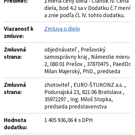
Predmet:
Zmena ceny diela - Článok IV. Cena
diela, bod 4.2 sa v Dodatku č.7 mení
a znie podľa čl. IV. tohto dodatku.
Viazanosť k
Zmluva o dielo
zmluve:
Zmluvná
objednávateľ , Prešovský
strana:
samosprávny kraj , Námestie mieru
2, 080 01 Prešov , 37870475 , PaedDr.
Milan Majerský, PhD., predseda
Zmluvná
zhotoviteľ , EURO-ŠTUKONZ a.s. ,
strana:
Podunajská 23, 821 06 Bratislava ,
35972297 , Ing. Miloš Stopka,
predseda predstavenstva
Hodnota
1 405 936,06 € s DPH
dodatku: