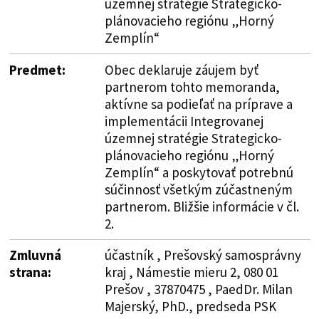
územnej stratégie Strategicko-
plánovacieho regiónu „Horný
Zemplín“
Predmet:
Obec deklaruje záujem byť
partnerom tohto memoranda,
aktívne sa podieľať na príprave a
implementácii Integrovanej
územnej stratégie Strategicko-
plánovacieho regiónu „Horný
Zemplín“ a poskytovať potrebnú
súčinnosť všetkým zúčastneným
partnerom. Bližšie informácie v čl.
2.
Zmluvná
účastník , Prešovský samosprávny
strana:
kraj , Námestie mieru 2, 080 01
Prešov , 37870475 , PaedDr. Milan
Majerský, PhD., predseda PSK