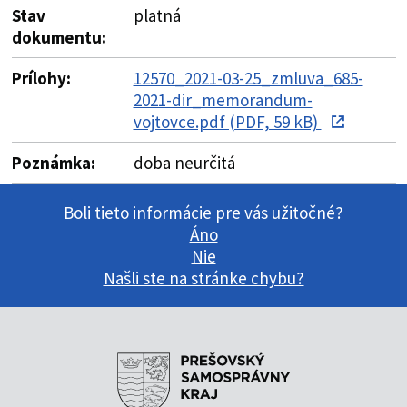
Stav
platná
dokumentu:
Prílohy:
12570_2021-03-25_zmluva_685-
2021-dir_memorandum-
vojtovce.pdf (PDF, 59 kB)
Poznámka:
doba neurčitá
Boli tieto informácie pre vás užitočné?
Áno
Nie
Našli ste na stránke chybu?