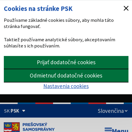
Cookies na stránke PSK
Používame základné cookies súbory, aby mohla táto
stránka fungovať.
Taktiež používame analytické súbory, akceptovaním
súhlasíte s ich používaním.
Prijať dodatočné cookies
Odmietnuť dodatočné cookies
Nastavenia cookies
SK
PSK
Doména psk.sk je oficiálna
Menu