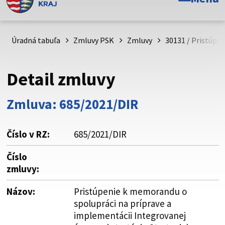
Toto je oficiálna webová stránka Prešovského
samosprávneho kraja. Oficiálne stránky využívajú doménu
psk.sk.
Úradná tabuľa
Zmluvy PSK
Zmluvy
30131 / Pristúpe
Táto stránka je zabezpečená
Detail zmluvy
Buďte pozorní a vždy sa uistite, že zdieľate informácie iba
cez zabezpečenú webovú stránku. Zabezpečená stránka
Zmluva: 685/2021/DIR
vždy začína https:// pred názvom domény webového sídla.
Číslo v RZ:
685/2021/DIR
Číslo
zmluvy:
Názov:
Pristúpenie k memorandu o
spolupráci na príprave a
implementácii Integrovanej