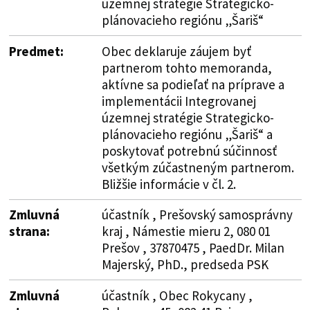
územnej stratégie Strategicko-
plánovacieho regiónu „Šariš“
Predmet:
Obec deklaruje záujem byť
partnerom tohto memoranda,
aktívne sa podieľať na príprave a
implementácii Integrovanej
územnej stratégie Strategicko-
plánovacieho regiónu „Šariš“ a
poskytovať potrebnú súčinnosť
všetkým zúčastneným partnerom.
Bližšie informácie v čl. 2.
Zmluvná
účastník , Prešovský samosprávny
strana:
kraj , Námestie mieru 2, 080 01
Prešov , 37870475 , PaedDr. Milan
Majerský, PhD., predseda PSK
Zmluvná
účastník , Obec Rokycany ,