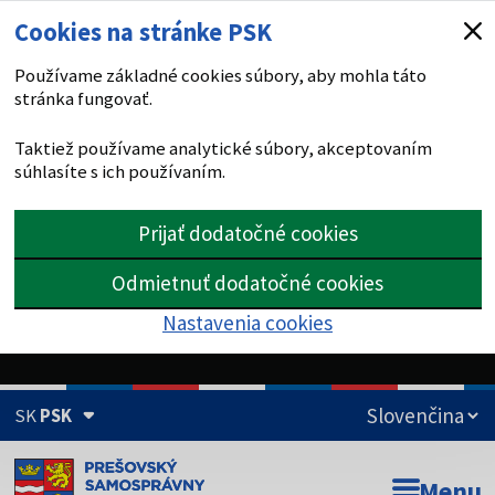
Cookies na stránke PSK
Používame základné cookies súbory, aby mohla táto
stránka fungovať.
Taktiež používame analytické súbory, akceptovaním
súhlasíte s ich používaním.
Prijať dodatočné cookies
Odmietnuť dodatočné cookies
Nastavenia cookies
SK
PSK
Doména psk.sk je oficiálna
Menu