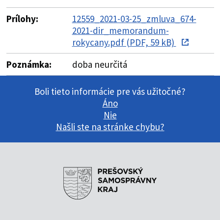
Prílohy:
12559_2021-03-25_zmluva_674-
2021-dir_memorandum-
rokycany.pdf (PDF, 59 kB)
Poznámka:
doba neurčitá
Boli tieto informácie pre vás užitočné?
Áno
Nie
Našli ste na stránke chybu?