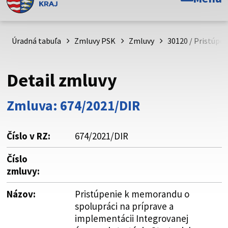
Toto je oficiálna webová stránka Prešovského
samosprávneho kraja. Oficiálne stránky využívajú doménu
psk.sk.
Úradná tabuľa
Zmluvy PSK
Zmluvy
30120 / Pristúpe
Táto stránka je zabezpečená
Detail zmluvy
Buďte pozorní a vždy sa uistite, že zdieľate informácie iba
cez zabezpečenú webovú stránku. Zabezpečená stránka
Zmluva: 674/2021/DIR
vždy začína https:// pred názvom domény webového sídla.
Číslo v RZ:
674/2021/DIR
Číslo
zmluvy:
Názov:
Pristúpenie k memorandu o
spolupráci na príprave a
implementácii Integrovanej