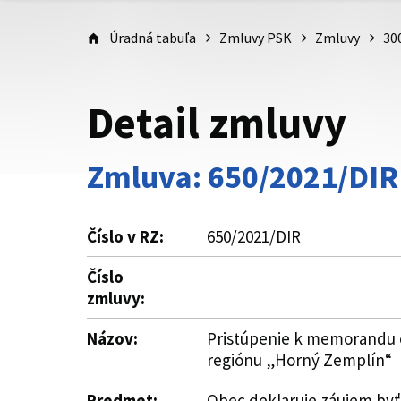
Úradná tabuľa
Zmluvy PSK
Zmluvy
30
Detail zmluvy
Zmluva: 650/2021/DIR
Číslo v RZ:
650/2021/DIR
Číslo
zmluvy:
Názov:
Pristúpenie k memorandu o
regiónu „Horný Zemplín“
Predmet:
Obec deklaruje záujem byť