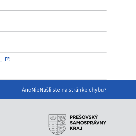
)
Áno
Nie
Našli ste na stránke chybu?