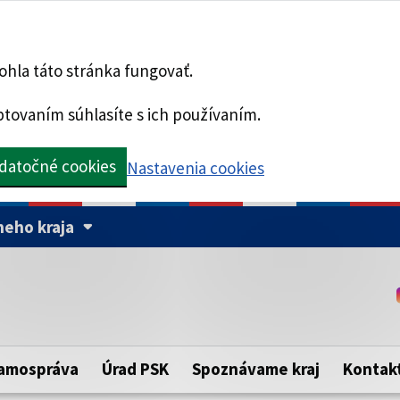
hla táto stránka fungovať.
tovaním súhlasíte s ich používaním.
datočné cookies
Nastavenia cookies
eho kraja
Táto stránka je zabezpe
Buďte pozorní a vždy sa ui
ého samosprávneho kraja.
zabezpečenú webovú strá
https:// pred názvom dom
amospráva
Úrad PSK
Spoznávame kraj
Kontak