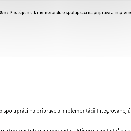
095 / Pristúpenie k memorandu o spolupráci na príprave a imple
 spolupráci na príprave a implementácii Integrovanej 
 partnerom tohto memoranda, aktívne sa podieľať na pr