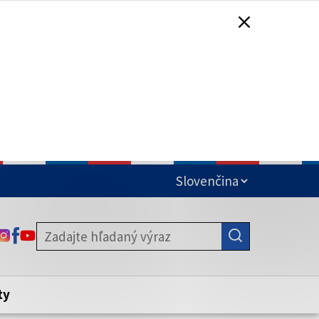
čená
ODKAZ SA OTVORÍ NA NOVEJ KARTE
ODKAZ SA OTVORÍ NA NOVEJ KARTE
ODKAZ SA OTVORÍ NA NOVEJ KARTE
stite, že zdieľate informácie iba cez
nku. Zabezpečená stránka vždy začína
ény webového sídla.
ty