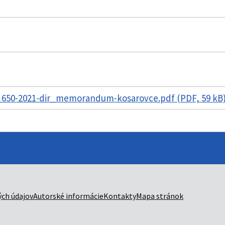
_650-2021-dir_memorandum-kosarovce.pdf (PDF, 59 kB
ch údajov
Autorské informácie
Kontakty
Mapa stránok