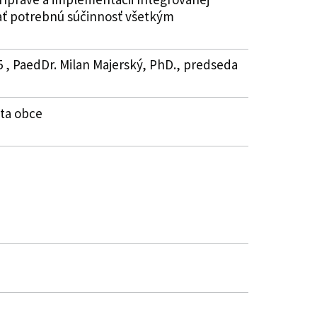
ať potrebnú súčinnosť všetkým
5 , PaedDr. Milan Majerský, PhD., predseda
sta obce