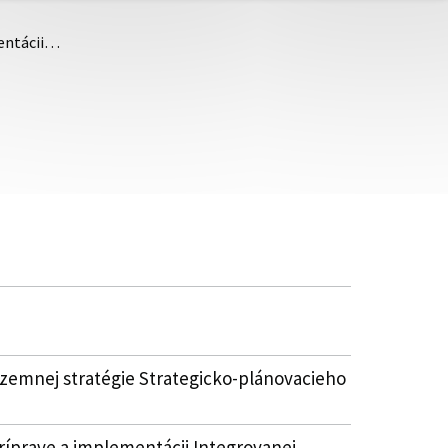
mentácii…
územnej stratégie Strategicko-plánovacieho
íprave a implementácii Integrovanej