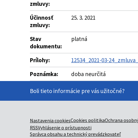
zmluvy:
Účinnosť
25. 3. 2021
zmluvy:
Stav
platná
dokumentu:
Prílohy:
12534_2021-03-24_zmluva
Poznámka:
doba neurčitá
Boli tieto informácie pre vás užitočné?
Cookies politika
Ochrana osobný
Nastavenia cookies
RSS
Vyhlásenie o prístupnosti
Správca obsahu a technický prevádzkovateľ