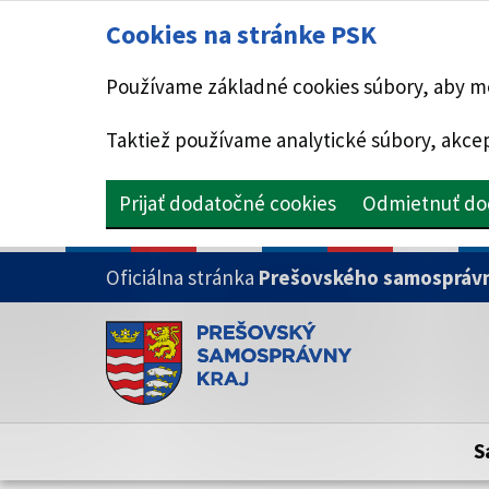
Cookies na stránke PSK
Používame základné cookies súbory, aby mo
Taktiež používame analytické súbory, akcep
Prijať dodatočné cookies
Odmietnuť do
PRESKOČIŤ NA HLAVNÝ OBSAH
Oficiálna stránka
Prešovského samosprávn
Doména psk.sk je oficiálna
Toto je oficiálna webová stránka Prešovsk
Oficiálne stránky využívajú doménu psk.sk.
S