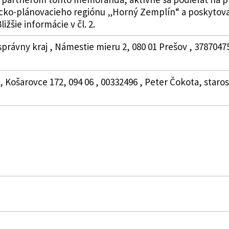
icko-plánovacieho regiónu „Horný Zemplín“ a poskytov
žšie informácie v čl. 2.
právny kraj , Námestie mieru 2, 080 01 Prešov , 3787047
, Košarovce 172, 094 06 , 00332496 , Peter Čokota, staro