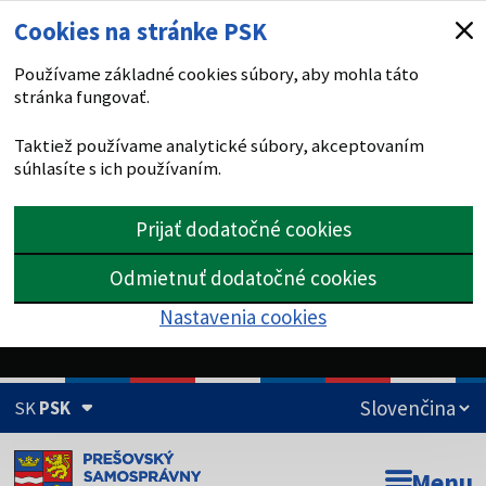
Cookies na stránke PSK
Používame základné cookies súbory, aby mohla táto
stránka fungovať.
Taktiež používame analytické súbory, akceptovaním
súhlasíte s ich používaním.
Prijať dodatočné cookies
Odmietnuť dodatočné cookies
Nastavenia cookies
SK
PSK
Doména psk.sk je oficiálna
Menu