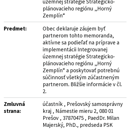
územnej stratégie Strategicko-
plánovacieho regiónu „Horný
Zemplín“
Predmet:
Obec deklaruje záujem byť
partnerom tohto memoranda,
aktívne sa podieľať na príprave a
implementácii Integrovanej
územnej stratégie Strategicko-
plánovacieho regiónu „Horný
Zemplín“ a poskytovať potrebnú
súčinnosť všetkým zúčastneným
partnerom. Bližšie informácie v čl.
2.
Zmluvná
účastník , Prešovský samosprávny
strana:
kraj , Námestie mieru 2, 080 01
Prešov , 37870475 , PaedDr. Milan
Majerský, PhD., predseda PSK