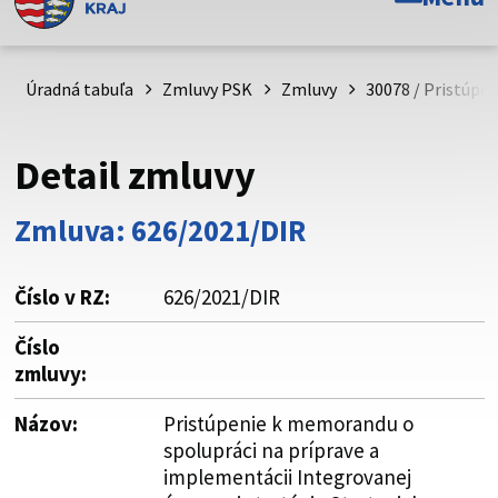
Toto je oficiálna webová stránka Prešovského
samosprávneho kraja. Oficiálne stránky využívajú doménu
psk.sk.
Úradná tabuľa
Zmluvy PSK
Zmluvy
30078 / Pristúpe
Táto stránka je zabezpečená
Detail zmluvy
Buďte pozorní a vždy sa uistite, že zdieľate informácie iba
cez zabezpečenú webovú stránku. Zabezpečená stránka
Zmluva: 626/2021/DIR
vždy začína https:// pred názvom domény webového sídla.
Číslo v RZ:
626/2021/DIR
Číslo
zmluvy:
Názov:
Pristúpenie k memorandu o
spolupráci na príprave a
implementácii Integrovanej