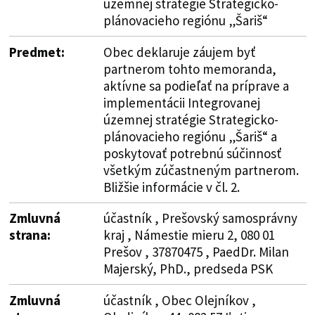
územnej stratégie Strategicko-
plánovacieho regiónu „Šariš“
Predmet:
Obec deklaruje záujem byť
partnerom tohto memoranda,
aktívne sa podieľať na príprave a
implementácii Integrovanej
územnej stratégie Strategicko-
plánovacieho regiónu „Šariš“ a
poskytovať potrebnú súčinnosť
všetkým zúčastneným partnerom.
Bližšie informácie v čl. 2.
Zmluvná
účastník , Prešovský samosprávny
strana:
kraj , Námestie mieru 2, 080 01
Prešov , 37870475 , PaedDr. Milan
Majerský, PhD., predseda PSK
Zmluvná
účastník , Obec Olejníkov ,