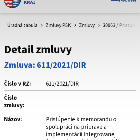
Toto je oficiálna webová stránka Prešovského
samosprávneho kraja. Oficiálne stránky využívajú doménu
psk.sk.
Úradná tabuľa
Zmluvy PSK
Zmluvy
30063 / Pristúpe
Táto stránka je zabezpečená
Detail zmluvy
Buďte pozorní a vždy sa uistite, že zdieľate informácie iba
cez zabezpečenú webovú stránku. Zabezpečená stránka
Zmluva: 611/2021/DIR
vždy začína https:// pred názvom domény webového sídla.
Číslo v RZ:
611/2021/DIR
Číslo
zmluvy:
Názov:
Pristúpenie k memorandu o
spolupráci na príprave a
implementácii Integrovanej