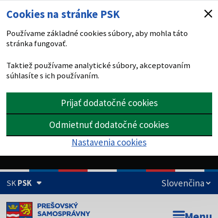
Cookies na stránke PSK
Používame základné cookies súbory, aby mohla táto
stránka fungovať.
Taktiež používame analytické súbory, akceptovaním
súhlasíte s ich používaním.
Prijať dodatočné cookies
Odmietnuť dodatočné cookies
Nastavenia cookies
SK
PSK
Doména psk.sk je oficiálna
Menu