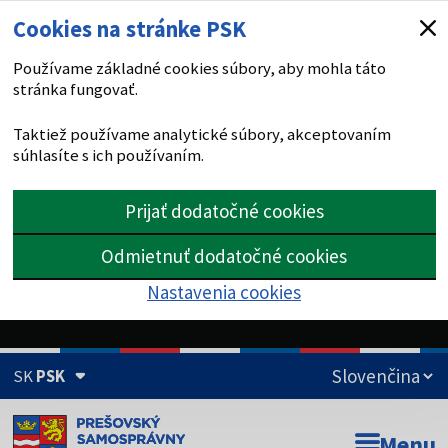
Cookies na stránke PSK
Používame základné cookies súbory, aby mohla táto
stránka fungovať.
Taktiež používame analytické súbory, akceptovaním
súhlasíte s ich používaním.
Prijať dodatočné cookies
Odmietnuť dodatočné cookies
Nastavenia cookies
SK
PSK
Doména psk.sk je oficiálna
Menu