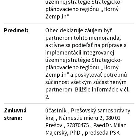
územnej stratégie Strategicko-
plánovacieho regiónu „Horný
Zemplín“
Predmet:
Obec deklaruje záujem byť
partnerom tohto memoranda,
aktívne sa podieľať na príprave a
implementácii Integrovanej
územnej stratégie Strategicko-
plánovacieho regiónu „Horný
Zemplín“ a poskytovať potrebnú
súčinnosť všetkým zúčastneným
partnerom. Bližšie informácie v čl.
2.
Zmluvná
účastník , Prešovský samosprávny
strana:
kraj , Námestie mieru 2, 080 01
Prešov , 37870475 , PaedDr. Milan
Majerský, PhD., predseda PSK