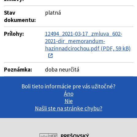
Stav
platná
dokumentu:
Prílohy:
12494_2021-03-17_zmluva_602-
2021-dir_memorandum-
hazinnadcirochou.pdf (PDF, 59 kB)
Poznámka:
doba neurčitá
Boli tieto informácie pre vás užitočné?
Áno
Nie
Našli ste na stránke chybu?