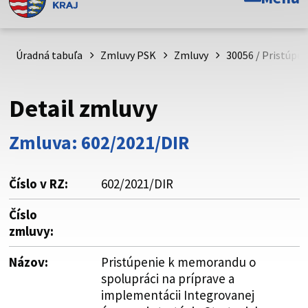
Toto je oficiálna webová stránka Prešovského
samosprávneho kraja. Oficiálne stránky využívajú doménu
psk.sk.
Úradná tabuľa
Zmluvy PSK
Zmluvy
30056 / Pristúpe
Táto stránka je zabezpečená
Detail zmluvy
Buďte pozorní a vždy sa uistite, že zdieľate informácie iba
cez zabezpečenú webovú stránku. Zabezpečená stránka
Zmluva: 602/2021/DIR
vždy začína https:// pred názvom domény webového sídla.
Číslo v RZ:
602/2021/DIR
Číslo
zmluvy:
Názov:
Pristúpenie k memorandu o
spolupráci na príprave a
implementácii Integrovanej