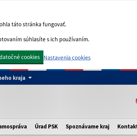
hla táto stránka fungovať.
tovaním súhlasíte s ich používaním.
datočné cookies
Nastavenia cookies
eho kraja
Táto stránka je zabezpe
Buďte pozorní a vždy sa ui
ého samosprávneho kraja.
zabezpečenú webovú strá
https:// pred názvom dom
amospráva
Úrad PSK
Spoznávame kraj
Kontak