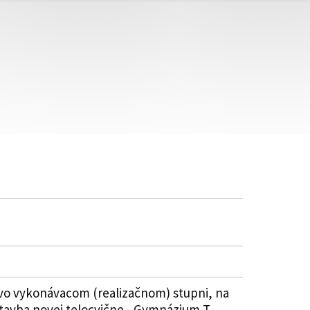
vo vykonávacom (realizačnom) stupni, na
tavba novej telocvične - Gymnázium T.