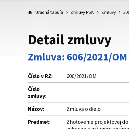
Úradná tabuľa
Zmluvy PSK
Zmluvy
30
Detail zmluvy
Zmluva: 606/2021/OM
Číslo v RZ:
606/2021/OM
Číslo
zmluvy:
Názov:
Zmluva o dielo
Predmet:
Zhotovenie projektovej do
vykonanie inžinierskej čin