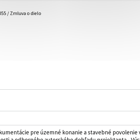
055 / Zmluva o dielo
kumentácie pre územné konanie a stavebné povolenie 
nosti a odborného autorského dohľadu projektanta - Výs