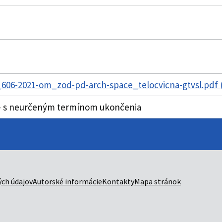
606-2021-om_zod-pd-arch-space_telocvicna-gtvsl.pdf 
 - s neurčeným termínom ukončenia
ch údajov
Autorské informácie
Kontakty
Mapa stránok