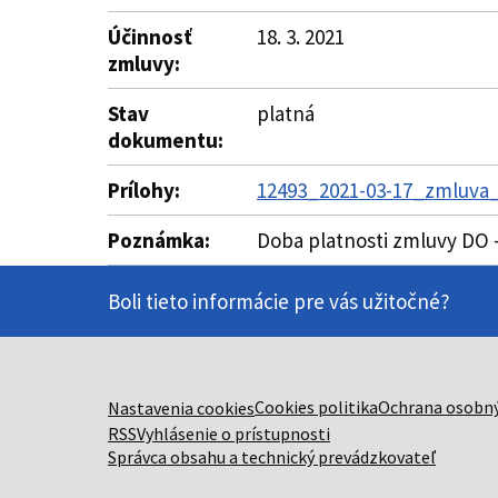
Účinnosť
18. 3. 2021
zmluvy:
Stav
platná
dokumentu:
Prílohy:
12493_2021-03-17_zmluva_
Poznámka:
Doba platnosti zmluvy DO
Boli tieto informácie pre vás užitočné?
Cookies politika
Ochrana osobný
Nastavenia cookies
RSS
Vyhlásenie o prístupnosti
Správca obsahu a technický prevádzkovateľ