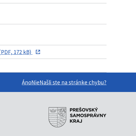
(PDF, 172 kB)
Áno
Nie
Našli ste na stránke chybu?