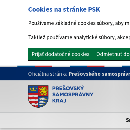
Cookies na stránke PSK
Používame základné cookies súbory, aby mo
Taktiež používame analytické súbory, akcep
Prijať dodatočné cookies
Odmietnuť do
PRESKOČIŤ NA HLAVNÝ OBSAH
Oficiálna stránka
Prešovského samosprávn
Doména psk.sk je oficiálna
Toto je oficiálna webová stránka Prešovsk
Oficiálne stránky využívajú doménu psk.sk.
S