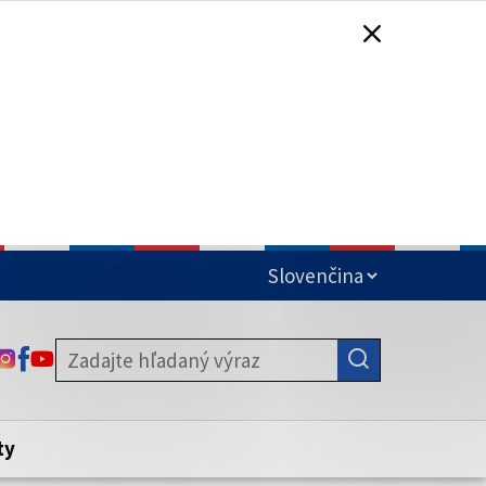
čená
ODKAZ SA OTVORÍ NA NOVEJ KARTE
ODKAZ SA OTVORÍ NA NOVEJ KARTE
ODKAZ SA OTVORÍ NA NOVEJ KARTE
stite, že zdieľate informácie iba cez
nku. Zabezpečená stránka vždy začína
ény webového sídla.
ty