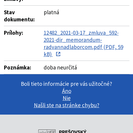
Stav
platná
dokumentu:
Prílohy:
12482_2021-03-17_zmluva_592-
2021-dir_memorandum-
radvannadlaborcom.pdf (PDF, 59
kB)
Poznámka:
doba neurčitá
Boli tieto informácie pre vás užitočné?
Áno
Nie
Našli ste na stránke chybu?