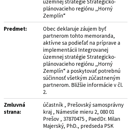
územnej stratégie Strategicko-
plánovacieho regiónu „Horný
Zemplín“
Predmet:
Obec deklaruje záujem byť
partnerom tohto memoranda,
aktívne sa podieľať na príprave a
implementácii Integrovanej
územnej stratégie Strategicko-
plánovacieho regiónu „Horný
Zemplín“ a poskytovať potrebnú
súčinnosť všetkým zúčastneným
partnerom. Bližšie informácie v čl.
2.
Zmluvná
účastník , Prešovský samosprávny
strana:
kraj , Námestie mieru 2, 080 01
Prešov , 37870475 , PaedDr. Milan
Majerský, PhD., predseda PSK