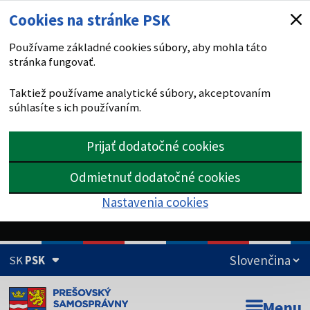
Cookies na stránke PSK
Používame základné cookies súbory, aby mohla táto
stránka fungovať.
Taktiež používame analytické súbory, akceptovaním
súhlasíte s ich používaním.
Prijať dodatočné cookies
Odmietnuť dodatočné cookies
Nastavenia cookies
SK
PSK
Doména psk.sk je oficiálna
Menu