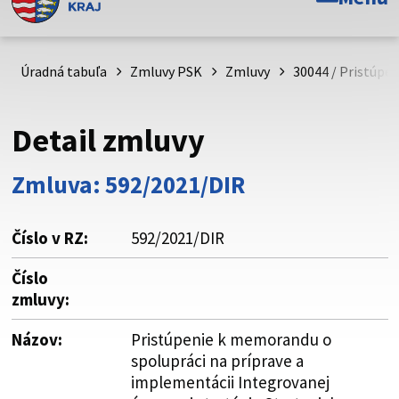
Toto je oficiálna webová stránka Prešovského
samosprávneho kraja. Oficiálne stránky využívajú doménu
psk.sk.
Úradná tabuľa
Zmluvy PSK
Zmluvy
30044 / Pristúpe
Táto stránka je zabezpečená
Detail zmluvy
Buďte pozorní a vždy sa uistite, že zdieľate informácie iba
cez zabezpečenú webovú stránku. Zabezpečená stránka
Zmluva: 592/2021/DIR
vždy začína https:// pred názvom domény webového sídla.
Číslo v RZ:
592/2021/DIR
Číslo
zmluvy:
Názov:
Pristúpenie k memorandu o
spolupráci na príprave a
implementácii Integrovanej