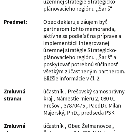
územnej stratégie Strategicko-
plánovacieho regiónu „Šariš“
Predmet:
Obec deklaruje záujem byť
partnerom tohto memoranda,
aktívne sa podieľať na príprave a
implementácii Integrovanej
územnej stratégie Strategicko-
plánovacieho regiónu „Šariš“ a
poskytovať potrebnú súčinnosť
všetkým zúčastneným partnerom.
Bližšie informácie v čl. 2.
Zmluvná
účastník , Prešovský samosprávny
strana:
kraj , Námestie mieru 2, 080 01
Prešov , 37870475 , PaedDr. Milan
Majerský, PhD., predseda PSK
Zmluvná
účastník , Obec Želmanovce ,