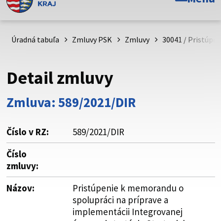
Toto je oficiálna webová stránka Prešovského
samosprávneho kraja. Oficiálne stránky využívajú doménu
psk.sk.
Úradná tabuľa
Zmluvy PSK
Zmluvy
30041 / Pristúpe
Táto stránka je zabezpečená
Detail zmluvy
Buďte pozorní a vždy sa uistite, že zdieľate informácie iba
cez zabezpečenú webovú stránku. Zabezpečená stránka
Zmluva: 589/2021/DIR
vždy začína https:// pred názvom domény webového sídla.
Číslo v RZ:
589/2021/DIR
Číslo
zmluvy:
Názov:
Pristúpenie k memorandu o
spolupráci na príprave a
implementácii Integrovanej