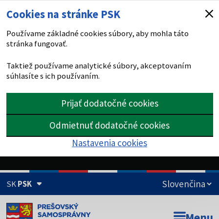
Cookies na stránke PSK
Používame základné cookies súbory, aby mohla táto
stránka fungovať.
Taktiež používame analytické súbory, akceptovaním
súhlasíte s ich používaním.
Prijať dodatočné cookies
Odmietnuť dodatočné cookies
Nastavenia cookies
SK
PSK
Doména psk.sk je oficiálna
Menu