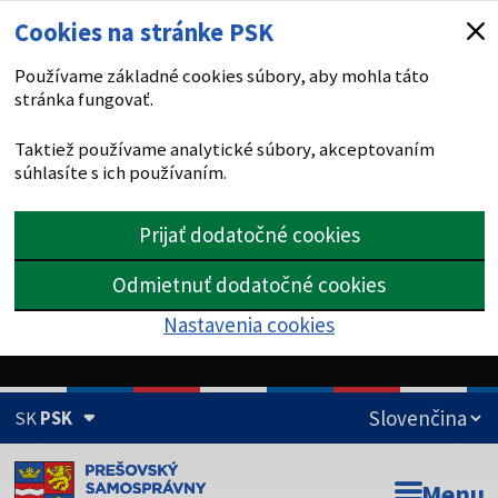
Cookies na stránke PSK
Používame základné cookies súbory, aby mohla táto
stránka fungovať.
Taktiež používame analytické súbory, akceptovaním
súhlasíte s ich používaním.
Prijať dodatočné cookies
Odmietnuť dodatočné cookies
Nastavenia cookies
SK
PSK
Doména psk.sk je oficiálna
Menu