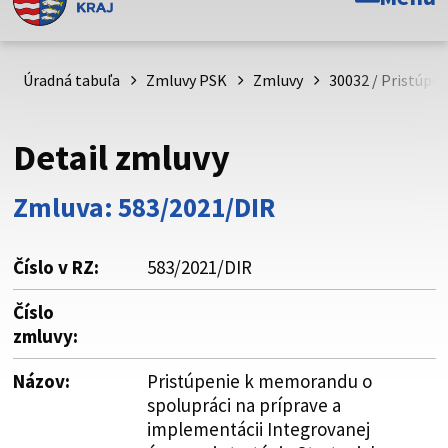
Toto je oficiálna webová stránka Prešovského
samosprávneho kraja. Oficiálne stránky využívajú doménu
psk.sk.
Úradná tabuľa
Zmluvy PSK
Zmluvy
30032 / Pristúpe
Táto stránka je zabezpečená
Detail zmluvy
Buďte pozorní a vždy sa uistite, že zdieľate informácie iba
cez zabezpečenú webovú stránku. Zabezpečená stránka
Zmluva: 583/2021/DIR
vždy začína https:// pred názvom domény webového sídla.
Číslo v RZ:
583/2021/DIR
Číslo
zmluvy:
Názov:
Pristúpenie k memorandu o
spolupráci na príprave a
implementácii Integrovanej