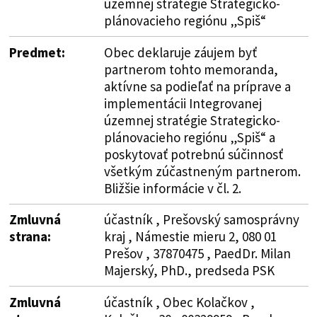
územnej stratégie Strategicko-
plánovacieho regiónu „Spiš“
Predmet:
Obec deklaruje záujem byť
partnerom tohto memoranda,
aktívne sa podieľať na príprave a
implementácii Integrovanej
územnej stratégie Strategicko-
plánovacieho regiónu „Spiš“ a
poskytovať potrebnú súčinnosť
všetkým zúčastneným partnerom.
Bližšie informácie v čl. 2.
Zmluvná
účastník , Prešovský samosprávny
strana:
kraj , Námestie mieru 2, 080 01
Prešov , 37870475 , PaedDr. Milan
Majerský, PhD., predseda PSK
Zmluvná
účastník , Obec Kolačkov ,