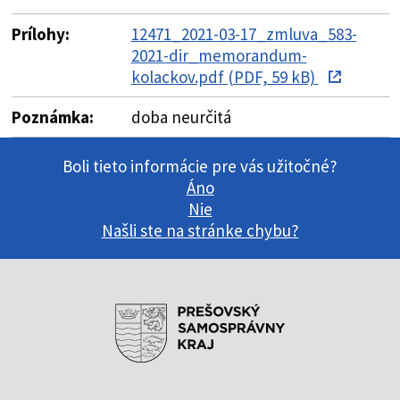
Prílohy:
12471_2021-03-17_zmluva_583-
2021-dir_memorandum-
kolackov.pdf (PDF, 59 kB)
Poznámka:
doba neurčitá
Boli tieto informácie pre vás užitočné?
Áno
Nie
Našli ste na stránke chybu?