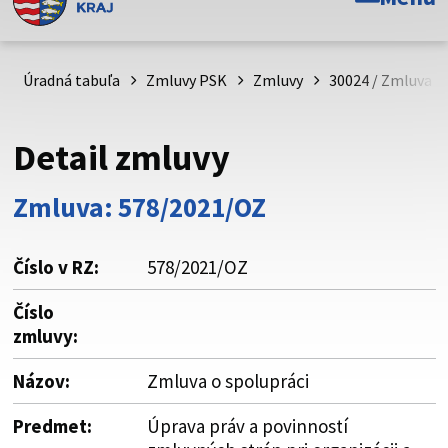
Toto je oficiálna webová stránka Prešovského
samosprávneho kraja. Oficiálne stránky využívajú doménu
psk.sk.
Úradná tabuľa
Zmluvy PSK
Zmluvy
30024 / Zmluva o
Táto stránka je zabezpečená
Detail zmluvy
Buďte pozorní a vždy sa uistite, že zdieľate informácie iba
cez zabezpečenú webovú stránku. Zabezpečená stránka
Zmluva: 578/2021/OZ
vždy začína https:// pred názvom domény webového sídla.
Číslo v RZ:
578/2021/OZ
Číslo
zmluvy:
Názov:
Zmluva o spolupráci
Predmet:
Úprava práv a povinností