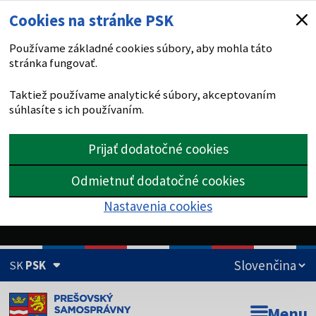
Cookies na stránke PSK
Používame základné cookies súbory, aby mohla táto
stránka fungovať.
Taktiež používame analytické súbory, akceptovaním
súhlasíte s ich používaním.
Prijať dodatočné cookies
Odmietnuť dodatočné cookies
Nastavenia cookies
SK
PSK
Doména psk.sk je oficiálna
Menu