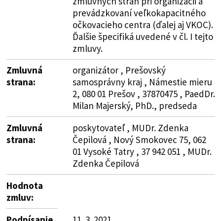
zmluvných strán pri organizácii a
prevádzkovaní veľkokapacitného
očkovacieho centra (ďalej aj VKOC).
Ďalšie špecifiká uvedené v čl. I tejto
zmluvy.
Zmluvná
organizátor , Prešovský
strana:
samosprávny kraj , Námestie mieru
2, 080 01 Prešov , 37870475 , PaedDr.
Milan Majerský, PhD., predseda
Zmluvná
poskytovateľ , MUDr. Zdenka
strana:
Čepilová , Nový Smokovec 75, 062
01 Vysoké Tatry , 37 942 051 , MUDr.
Zdenka Čepilová
Hodnota
zmluv:
Podpísanie
11. 3. 2021