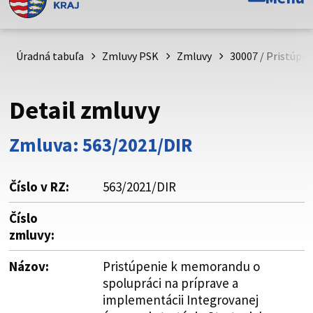
Toto je oficiálna webová stránka Prešovského
samosprávneho kraja. Oficiálne stránky využívajú doménu
psk.sk.
Úradná tabuľa
Zmluvy PSK
Zmluvy
30007 / Pristúpe
Táto stránka je zabezpečená
Detail zmluvy
Buďte pozorní a vždy sa uistite, že zdieľate informácie iba
cez zabezpečenú webovú stránku. Zabezpečená stránka
Zmluva: 563/2021/DIR
vždy začína https:// pred názvom domény webového sídla.
Číslo v RZ:
563/2021/DIR
Číslo
zmluvy:
Názov:
Pristúpenie k memorandu o
spolupráci na príprave a
implementácii Integrovanej