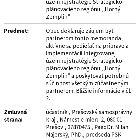
územnej stratégie Strategicko-
plánovacieho regiónu „Horný
Zemplín“
Predmet:
Obec deklaruje záujem byť
partnerom tohto memoranda,
aktívne sa podieľať na príprave a
implementácii Integrovanej
územnej stratégie Strategicko-
plánovacieho regiónu „Horný
Zemplín“ a poskytovať potrebnú
súčinnosť všetkým zúčastneným
partnerom. Bližšie informácie v čl.
2.
Zmluvná
účastník , Prešovský samosprávny
strana:
kraj , Námestie mieru 2, 080 01
Prešov , 37870475 , PaedDr. Milan
Majerský, PhD., predseda PSK