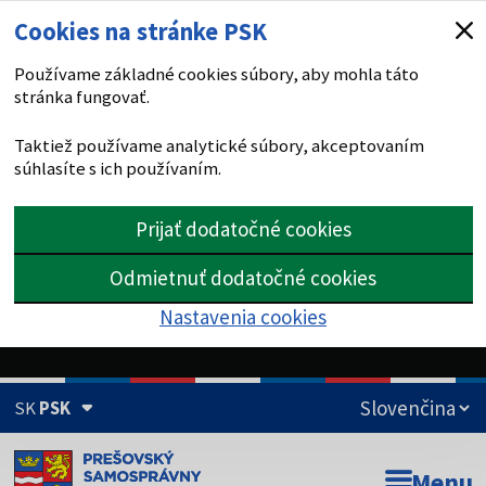
Cookies na stránke PSK
Používame základné cookies súbory, aby mohla táto
stránka fungovať.
Taktiež používame analytické súbory, akceptovaním
súhlasíte s ich používaním.
Prijať dodatočné cookies
Odmietnuť dodatočné cookies
Nastavenia cookies
SK
PSK
Doména psk.sk je oficiálna
Menu