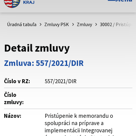
Toto je oficiálna webová stránka Prešovského
samosprávneho kraja. Oficiálne stránky využívajú doménu
psk.sk.
Úradná tabuľa
Zmluvy PSK
Zmluvy
30002 / Pristúpe
Táto stránka je zabezpečená
Detail zmluvy
Buďte pozorní a vždy sa uistite, že zdieľate informácie iba
cez zabezpečenú webovú stránku. Zabezpečená stránka
Zmluva: 557/2021/DIR
vždy začína https:// pred názvom domény webového sídla.
Číslo v RZ:
557/2021/DIR
Číslo
zmluvy:
Názov:
Pristúpenie k memorandu o
spolupráci na príprave a
implementácii Integrovanej