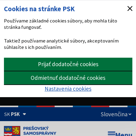
Cookies na stránke PSK
Používame základné cookies súbory, aby mohla táto
stránka fungovať.
Taktiež používame analytické súbory, akceptovaním
súhlasíte s ich používaním.
Prijať dodatočné cookies
Odmietnuť dodatočné cookies
Nastavenia cookies
SK
PSK
Doména psk.sk je oficiálna
Menu