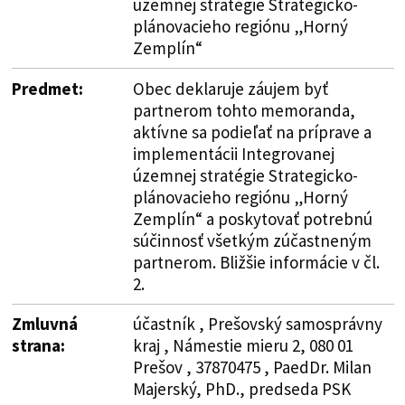
územnej stratégie Strategicko-
plánovacieho regiónu „Horný
Zemplín“
Predmet:
Obec deklaruje záujem byť
partnerom tohto memoranda,
aktívne sa podieľať na príprave a
implementácii Integrovanej
územnej stratégie Strategicko-
plánovacieho regiónu „Horný
Zemplín“ a poskytovať potrebnú
súčinnosť všetkým zúčastneným
partnerom. Bližšie informácie v čl.
2.
Zmluvná
účastník , Prešovský samosprávny
strana:
kraj , Námestie mieru 2, 080 01
Prešov , 37870475 , PaedDr. Milan
Majerský, PhD., predseda PSK