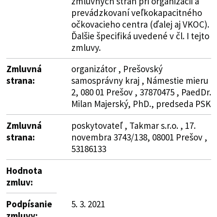
zmluvných strán pri organizácii a
prevádzkovaní veľkokapacitného
očkovacieho centra (ďalej aj VKOC).
Ďalšie špecifiká uvedené v čl. I tejto
zmluvy.
Zmluvná
organizátor , Prešovský
strana:
samosprávny kraj , Námestie mieru
2, 080 01 Prešov , 37870475 , PaedDr.
Milan Majerský, PhD., predseda PSK
Zmluvná
poskytovateľ , Takmar s.r.o. , 17.
strana:
novembra 3743/138, 08001 Prešov ,
53186133
Hodnota
zmluv:
Podpísanie
5. 3. 2021
zmluvy: