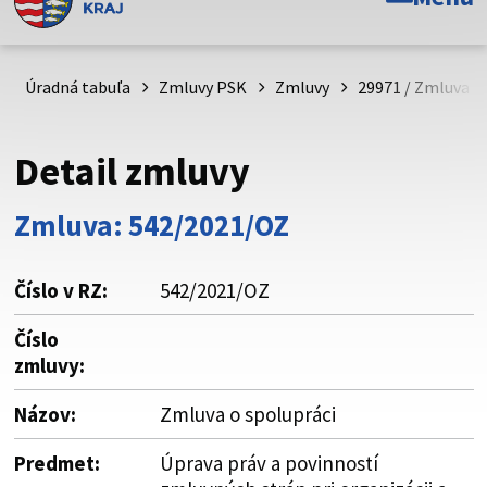
Toto je oficiálna webová stránka Prešovského
samosprávneho kraja. Oficiálne stránky využívajú doménu
psk.sk.
Úradná tabuľa
Zmluvy PSK
Zmluvy
29971 / Zmluva o
Táto stránka je zabezpečená
Detail zmluvy
Buďte pozorní a vždy sa uistite, že zdieľate informácie iba
cez zabezpečenú webovú stránku. Zabezpečená stránka
Zmluva: 542/2021/OZ
vždy začína https:// pred názvom domény webového sídla.
Číslo v RZ:
542/2021/OZ
Číslo
zmluvy:
Názov:
Zmluva o spolupráci
Predmet:
Úprava práv a povinností