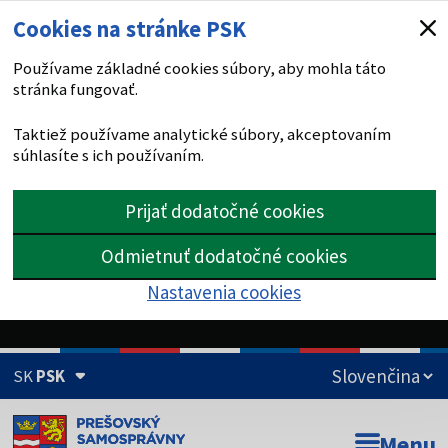
Cookies na stránke PSK
Používame základné cookies súbory, aby mohla táto
stránka fungovať.
Taktiež používame analytické súbory, akceptovaním
súhlasíte s ich používaním.
Prijať dodatočné cookies
Odmietnuť dodatočné cookies
Nastavenia cookies
SK
PSK
Doména psk.sk je oficiálna
Menu