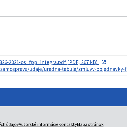
326-2021-os_fpp_integra.pdf (PDF, 267 kB)
k/samosprava/udaje/uradna-tabula/zmluvy-objednavky-
ch údajov
Autorské informácie
Kontakty
Mapa stránok