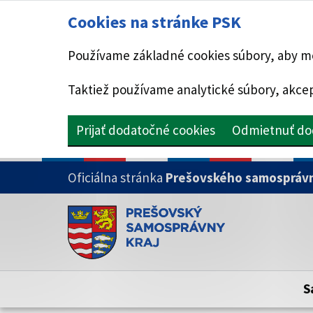
Cookies na stránke PSK
Používame základné cookies súbory, aby mo
Taktiež používame analytické súbory, akcep
Prijať dodatočné cookies
Odmietnuť do
PRESKOČIŤ NA HLAVNÝ OBSAH
Oficiálna stránka
Prešovského samosprávn
Doména psk.sk je oficiálna
Toto je oficiálna webová stránka Prešovsk
Oficiálne stránky využívajú doménu psk.sk.
S