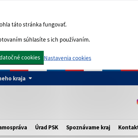
hla táto stránka fungovať.
tovaním súhlasíte s ich používaním.
datočné cookies
Nastavenia cookies
eho kraja
Táto stránka je zabezpe
Buďte pozorní a vždy sa ui
ého samosprávneho kraja.
zabezpečenú webovú strá
https:// pred názvom dom
amospráva
Úrad PSK
Spoznávame kraj
Kontak