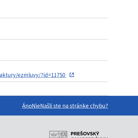
faktury/ezmluvy/?id=11750
Áno
Nie
Našli ste na stránke chybu?