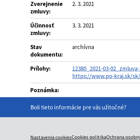
Zverejnenie
2. 3. 2021
zmluvy:
Účinnosť
3. 3. 2021
zmluvy:
Stav
archívna
dokumentu:
Prílohy:
12380_2021-03-02_zmluva-
https://www.po-kraj.sk/s
Poznámka:
Boli tieto informácie pre vás užitočné?
Cookies politika
Ochrana osobný
Nastavenia cookies