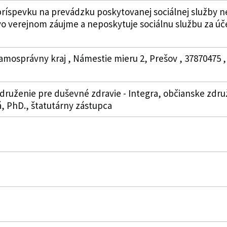
ríspevku na prevádzku poskytovanej sociálnej služby n
vo verejnom záujme a neposkytuje sociálnu službu za ú
amosprávny kraj , Námestie mieru 2, Prešov , 37870475 ,
druženie pre duševné zdravie - Integra, občianske združ
á, PhD., štatutárny zástupca