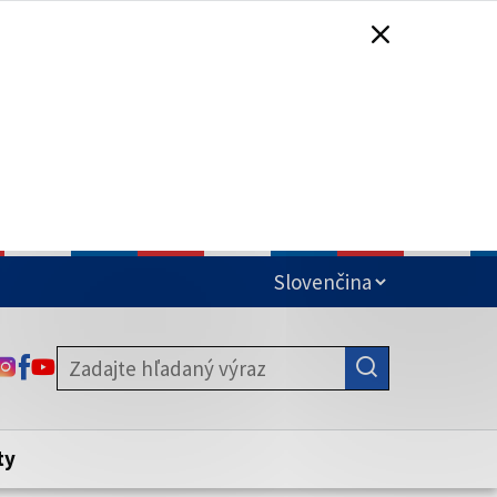
čená
ODKAZ SA OTVORÍ NA NOVEJ KARTE
ODKAZ SA OTVORÍ NA NOVEJ KARTE
ODKAZ SA OTVORÍ NA NOVEJ KARTE
stite, že zdieľate informácie iba cez
nku. Zabezpečená stránka vždy začína
ény webového sídla.
ty