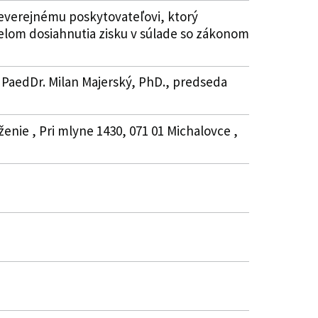
everejnému poskytovateľovi, ktorý
čelom dosiahnutia zisku v súlade so zákonom
 PaedDr. Milan Majerský, PhD., predseda
enie , Pri mlyne 1430, 071 01 Michalovce ,