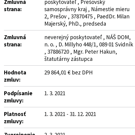
Zmluvná
poskytovateľ , Prešovský
strana:
samosprávny kraj , Námestie mieru
2, Prešov , 37870475 , PaedDr. Milan
Majerský, PhD., predseda
Zmluvná
neverejný poskytovateľ , NÁŠ DOM,
strana:
n. o. , D. Millyho 448/1, 089 01 Svidník
, 37886720 , Mgr. Peter Hakun,
štatutárny zástupca
Hodnota
29 864,01 € bez DPH
zmluv:
Podpísanie
1. 3. 2021
zmluvy:
Platnosť
1. 3. 2021 - 31. 12. 2021
zmluvy:
Zverejnenie
2. 3. 2021