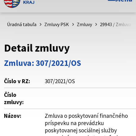
Toto je oficiálna webová stránka Prešovského
samosprávneho kraja. Oficiálne stránky využívajú doménu
psk.sk.
Úradná tabuľa
Zmluvy PSK
Zmluvy
29943 / Zmluva o
Táto stránka je zabezpečená
Detail zmluvy
Buďte pozorní a vždy sa uistite, že zdieľate informácie iba
cez zabezpečenú webovú stránku. Zabezpečená stránka
Zmluva: 307/2021/OS
vždy začína https:// pred názvom domény webového sídla.
Číslo v RZ:
307/2021/OS
Číslo
zmluvy:
Názov:
Zmluva o poskytovaní finančného
príspevku na prevádzku
poskytovanej sociálnej služby