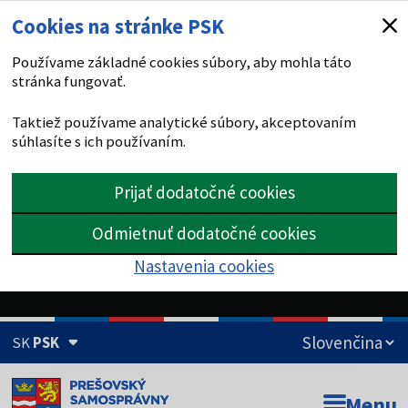
Cookies na stránke PSK
Používame základné cookies súbory, aby mohla táto
stránka fungovať.
Taktiež používame analytické súbory, akceptovaním
súhlasíte s ich používaním.
Prijať dodatočné cookies
Odmietnuť dodatočné cookies
Nastavenia cookies
SK
PSK
Doména psk.sk je oficiálna
Menu