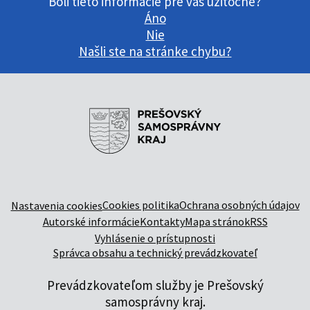
Boli tieto informácie pre vás užitočné?
Áno
Nie
Našli ste na stránke chybu?
Cookies politika
Ochrana osobných údajov
Nastavenia cookies
Autorské informácie
Kontakty
Mapa stránok
RSS
Vyhlásenie o prístupnosti
Správca obsahu a technický prevádzkovateľ
Prevádzkovateľom služby je Prešovský
samosprávny kraj.