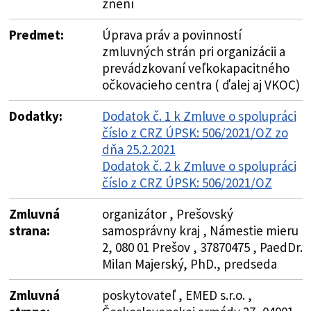
znení
Predmet:
Úprava práv a povinností
zmluvných strán pri organizácii a
prevádzkovaní veľkokapacitného
očkovacieho centra ( ďalej aj VKOC)
Dodatky:
Dodatok č. 1 k Zmluve o spolupráci
číslo z CRZ ÚPSK: 506/2021/OZ zo
dňa 25.2.2021
Dodatok č. 2 k Zmluve o spolupráci
číslo z CRZ ÚPSK: 506/2021/OZ
Zmluvná
organizátor , Prešovský
strana:
samosprávny kraj , Námestie mieru
2, 080 01 Prešov , 37870475 , PaedDr.
Milan Majerský, PhD., predseda
Zmluvná
poskytovateľ , EMED s.r.o. ,