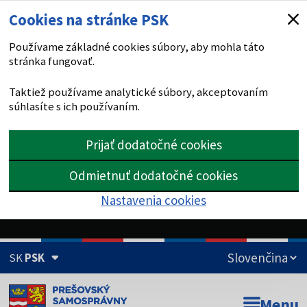
Cookies na stránke PSK
Používame základné cookies súbory, aby mohla táto
stránka fungovať.
Taktiež používame analytické súbory, akceptovaním
súhlasíte s ich používaním.
Prijať dodatočné cookies
Odmietnuť dodatočné cookies
Nastavenia cookies
SK
PSK
Doména psk.sk je oficiálna
Menu