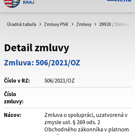
Toto je oficiálna webová stránka Prešovského
samosprávneho kraja. Oficiálne stránky využívajú doménu
psk.sk.
Úradná tabuľa
Zmluvy PSK
Zmluvy
29928 / Zmluva o
Táto stránka je zabezpečená
Detail zmluvy
Buďte pozorní a vždy sa uistite, že zdieľate informácie iba
cez zabezpečenú webovú stránku. Zabezpečená stránka
Zmluva: 506/2021/OZ
vždy začína https:// pred názvom domény webového sídla.
Číslo v RZ:
506/2021/OZ
Číslo
zmluvy:
Názov:
Zmluva o spolupráci, uzatvorená v
zmysle ust. § 269 ods. 2
Obchodného zákonníka v platnom