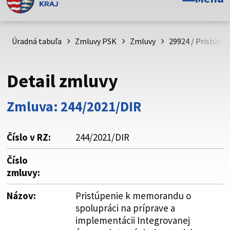
Toto je oficiálna webová stránka Prešovského
samosprávneho kraja. Oficiálne stránky využívajú doménu
psk.sk.
Úradná tabuľa
Zmluvy PSK
Zmluvy
29924 / Pristúpe
Táto stránka je zabezpečená
Detail zmluvy
Buďte pozorní a vždy sa uistite, že zdieľate informácie iba
cez zabezpečenú webovú stránku. Zabezpečená stránka
Zmluva: 244/2021/DIR
vždy začína https:// pred názvom domény webového sídla.
Číslo v RZ:
244/2021/DIR
Číslo
zmluvy:
Názov:
Pristúpenie k memorandu o
spolupráci na príprave a
implementácii Integrovanej