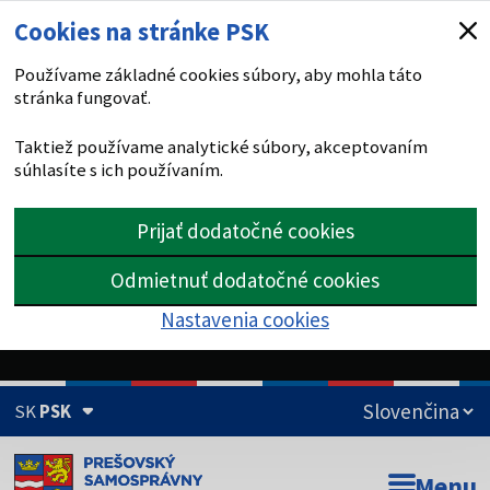
Cookies na stránke PSK
Používame základné cookies súbory, aby mohla táto
stránka fungovať.
Taktiež používame analytické súbory, akceptovaním
súhlasíte s ich používaním.
Prijať dodatočné cookies
Odmietnuť dodatočné cookies
Nastavenia cookies
SK
PSK
Doména psk.sk je oficiálna
Menu