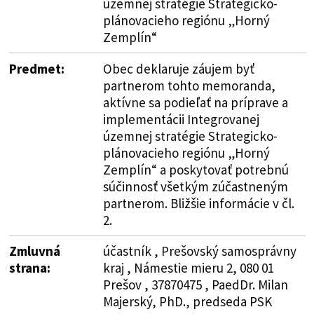
územnej stratégie Strategicko-
plánovacieho regiónu „Horný
Zemplín“
Predmet:
Obec deklaruje záujem byť
partnerom tohto memoranda,
aktívne sa podieľať na príprave a
implementácii Integrovanej
územnej stratégie Strategicko-
plánovacieho regiónu „Horný
Zemplín“ a poskytovať potrebnú
súčinnosť všetkým zúčastneným
partnerom. Bližšie informácie v čl.
2.
Zmluvná
účastník , Prešovský samosprávny
strana:
kraj , Námestie mieru 2, 080 01
Prešov , 37870475 , PaedDr. Milan
Majerský, PhD., predseda PSK