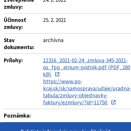
zmluvy:
Účinnosť
25. 2. 2021
zmluvy:
Stav
archívna
dokumentu:
Prílohy:
12316_2021-02-24_zmluva-345-2021-
os_fpp_atrium-svidnik.pdf (PDF, 280
kB)
https://www.po-
kraj.sk/sk/samosprava/udaje/uradna-
tabula/zmluvy-objednavky-
faktury/ezmluvy/?id=11750
Poznámka: