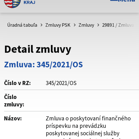
Toto je oficiálna webová stránka Prešovského
samosprávneho kraja. Oficiálne stránky využívajú doménu
psk.sk.
Úradná tabuľa
Zmluvy PSK
Zmluvy
29891 / Zmluva o
Táto stránka je zabezpečená
Detail zmluvy
Buďte pozorní a vždy sa uistite, že zdieľate informácie iba
cez zabezpečenú webovú stránku. Zabezpečená stránka
Zmluva: 345/2021/OS
vždy začína https:// pred názvom domény webového sídla.
Číslo v RZ:
345/2021/OS
Číslo
zmluvy:
Názov:
Zmluva o poskytovaní finančného
príspevku na prevádzku
poskytovanej sociálnej služby