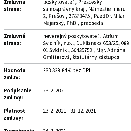
Zmluvná
poskytovateľ , Prešovský
strana:
samosprávny kraj , Námestie mieru
2, Prešov , 37870475 , PaedDr. Milan
Majerský, PhD., predseda
Zmluvná
neverejný poskytovateľ , Atrium
strana:
Svidník, n.o. , Duklianska 653/25, 089
01 Svidník , 50435752 , Mgr. Adriána
Gmitterová, štatutárny zástupca
Hodnota
280 339,84 € bez DPH
zmluv:
Podpísanie
23. 2. 2021
zmluvy:
Platnosť
23. 2. 2021 - 31. 12. 2021
zmluvy:
Zverejnenie
24. 2. 2021