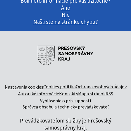
Boli tieto informácie pre vás užitočné?
Áno
Nie
Našli ste na stránke chybu?
Cookies politika
Ochrana osobných údajov
Nastavenia cookies
Autorské informácie
Kontakty
Mapa stránok
RSS
Vyhlásenie o prístupnosti
Správca obsahu a technický prevádzkovateľ
Prevádzkovateľom služby je Prešovský
samosprávny kraj.