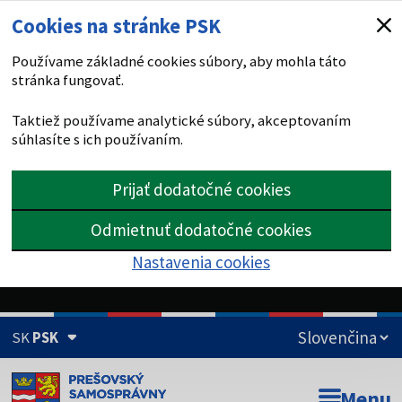
Cookies na stránke PSK
Používame základné cookies súbory, aby mohla táto
stránka fungovať.
Taktiež používame analytické súbory, akceptovaním
súhlasíte s ich používaním.
Prijať dodatočné cookies
Odmietnuť dodatočné cookies
Nastavenia cookies
SK
PSK
Doména psk.sk je oficiálna
Menu